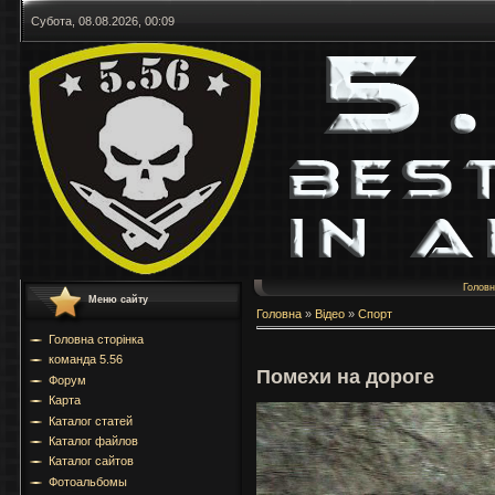
Субота, 08.08.2026, 00:09
Голов
Меню сайту
Головна
»
Відео
»
Спорт
Головна сторінка
команда 5.56
Помехи на дороге
Форум
Карта
Каталог статей
Каталог файлов
Каталог сайтов
Фотоальбомы