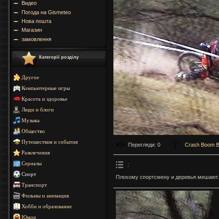
Видео
Погода на Gismeteo
Нова пошта
Магазин
замовлення
Категорії розділу
Другое
Компьютерные игры
Красота и здоровье
Люди и блоги
Музыка
Общество
Путешествия и события
Перегляди
: 0
Crash Boom 
Развлечения
Сериалы
:
Спорт
Плохому спортсмену и деревья мешают.
Транспорт
Фильмы и анимация
Хобби и образование
Юмор