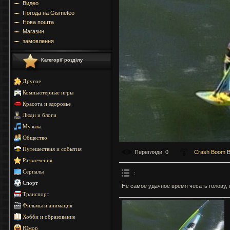
Видео
Погода на Gismeteo
Нова пошта
Магазин
замовлення
Категорії розділу
Другое
Компьютерные игры
Красота и здоровье
Люди и блоги
Музыка
Общество
Путешествия и события
Перегляди
: 0
Crash Boom 
Развлечения
Сериалы
:
Спорт
Не самое удачное время чесать голову,
Транспорт
Фильмы и анимация
Хобби и образование
Юмор