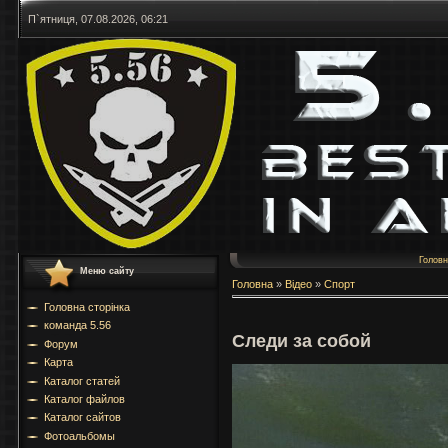
П`ятниця, 07.08.2026, 06:21
Голов
Меню сайту
Головна
»
Відео
»
Спорт
Головна сторінка
команда 5.56
Следи за собой
Форум
Карта
Каталог статей
Каталог файлов
Каталог сайтов
Фотоальбомы