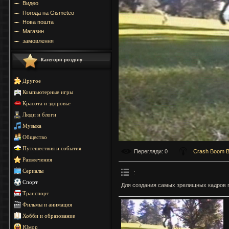
Видео
Погода на Gismeteo
Нова пошта
Магазин
замовлення
Категорії розділу
Другое
Компьютерные игры
Красота и здоровье
Люди и блоги
Музыка
Общество
Путешествия и события
Перегляди
: 0
Crash Boom 
Развлечения
Сериалы
:
Спорт
Для создания самых зрелищных кадров 
Транспорт
Фильмы и анимация
Хобби и образование
Юмор