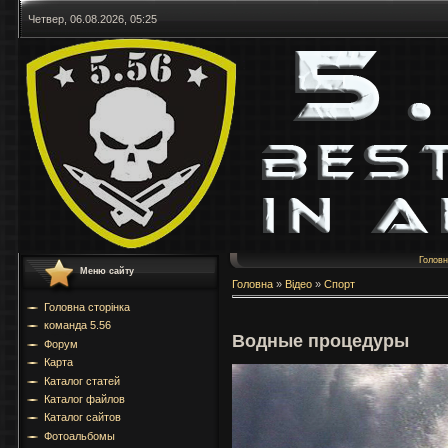
Четвер, 06.08.2026, 05:25
Голов
Меню сайту
Головна
»
Відео
»
Спорт
Головна сторінка
команда 5.56
Водные процедуры
Форум
Карта
Каталог статей
Каталог файлов
Каталог сайтов
Фотоальбомы