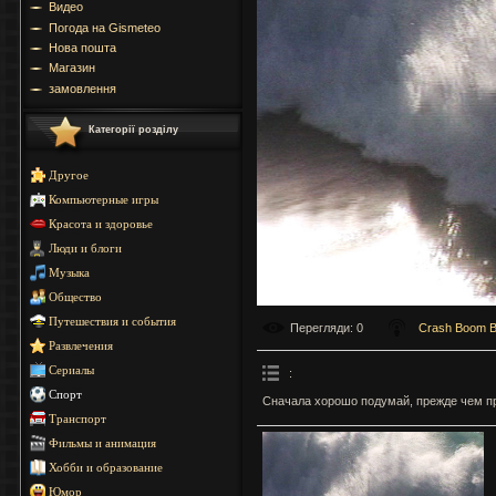
Видео
Погода на Gismeteo
Нова пошта
Магазин
замовлення
Категорії розділу
Другое
Компьютерные игры
Красота и здоровье
Люди и блоги
Музыка
Общество
Путешествия и события
Перегляди
: 0
Crash Boom 
Развлечения
Сериалы
:
Спорт
Сначала хорошо подумай, прежде чем пр
Транспорт
Фильмы и анимация
Хобби и образование
Юмор