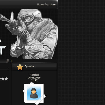
Вітаю Вас
гість
]
Профіль
Четвер
06.08.2026
11:17