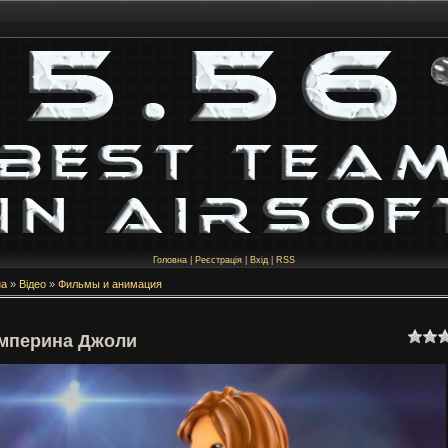
Головна
|
Реєстрація
|
Вхід
|
RSS
на
»
Відео
»
Фильмы и анимация
мперина Джоли