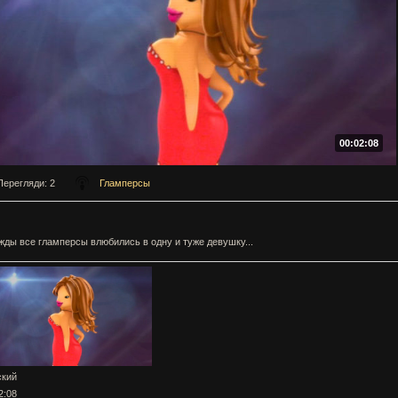
00:02:08
Перегляди
: 2
Гламперсы
ды все гламперсы влюбились в одну и туже девушку...
ский
2:08