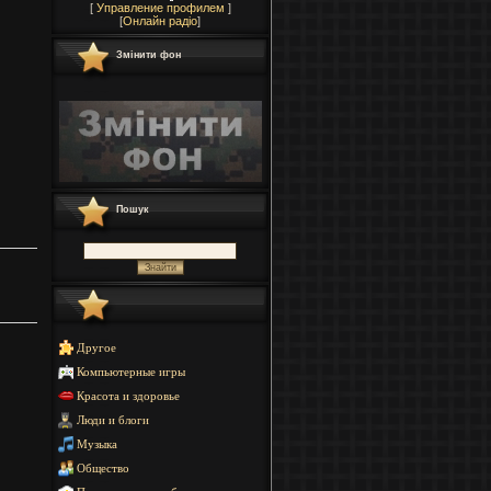
[
Управление профилем
]
[
Онлайн радіо
]
Змінити фон
Пошук
Другое
Компьютерные игры
Красота и здоровье
Люди и блоги
Музыка
Общество