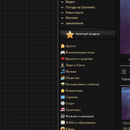
Видео
Погода на Gismeteo
Нова пошта
Магазин
замовлення
Категорії розділу
Другое
Компьютерные игры
Красота и здоровье
Люди и блоги
:
Музыка
Общество
Однаж
Путешествия и события
Развлечения
Сериалы
Спорт
Транспорт
Фильмы и анимация
Хобби и образование
: Рус
: 00:0
Юмор