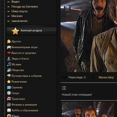
Видео
Погода на Gismeteo
Нова пошта
Магазин
замовлення
Категорії розділу
Другое
Компьютерные игры
Красота и здоровье
Люди и блоги
Музыка
Общество
Путешествия и события
Перегляди
: 0
Маски-Шоу
Развлечения
Сериалы
:
Спорт
Новый план операции!
Транспорт
Фильмы и анимация
Хобби и образование
Юмор