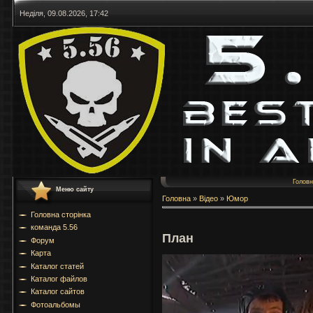
Неділя, 09.08.2026, 17:42
Голов
Меню сайту
Головна
»
Відео
»
Юмор
Головна сторінка
команда 5.56
План
Форум
Карта
Каталог статей
Каталог файлов
Каталог сайтов
Фотоальбомы