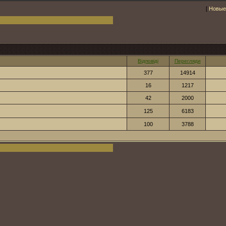
[
Новые
Відповіді
Перегляди
377
14914
16
1217
42
2000
125
6183
100
3788