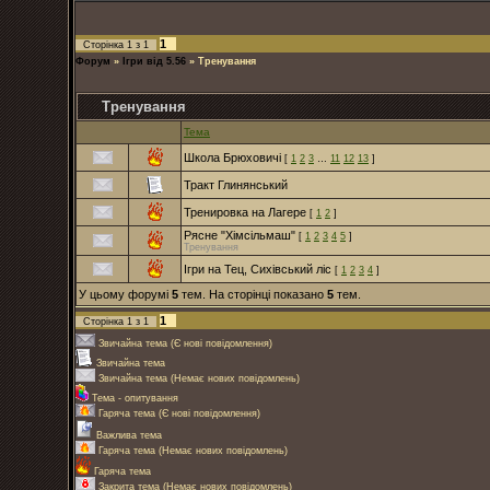
1
Сторінка
1
з
1
Форум
»
Ігри від 5.56
»
Тренування
Тренування
Тема
Школа Брюховичі
[
1
2
3
…
11
12
13
]
Тракт Глинянський
Тренировка на Лагере
[
1
2
]
Рясне "Хімсільмаш"
[
1
2
3
4
5
]
Тренування
Ігри на Тец, Сихівський ліс
[
1
2
3
4
]
У цьому форумі
5
тем. На сторінці показано
5
тем.
1
Сторінка
1
з
1
Звичайна тема (Є нові повідомлення)
Звичайна тема
Звичайна тема (Немає нових повідомлень)
Тема - опитування
Гаряча тема (Є нові повідомлення)
Важлива тема
Гаряча тема (Немає нових повідомлень)
Гаряча тема
Закрита тема (Немає нових повідомлень)