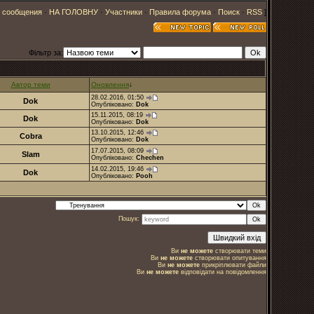
 сообщения
·
НА ГОЛОВНУ
·
Участники
·
Правила форума
·
Поиск
·
RSS
]
Фільтр за:
Автор теми
Оновлення
↓
28.02.2016, 01:50
Dok
Опубліковано:
Dok
15.11.2015, 08:19
Dok
Опубліковано:
Dok
13.10.2015, 12:46
Cobra
Опубліковано:
Dok
17.07.2015, 08:09
Slam
Опубліковано:
Chechen
14.02.2015, 19:46
Dok
Опубліковано:
Pooh
Пошук:
Ви
не можете
створювати теми
Ви
не можете
створювати опитування
Ви
не можете
прикріплювати файли
Ви
не можете
відповідати на повідомлення