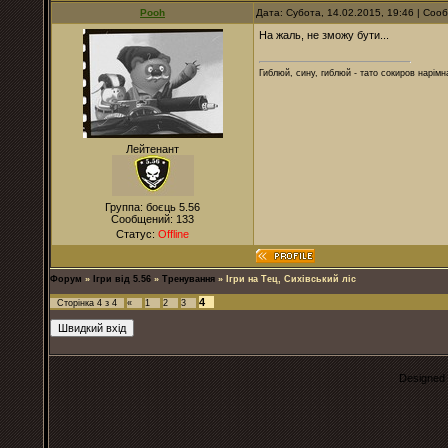
Pooh
Дата: Субота, 14.02.2015, 19:46 | Со
На жаль, не зможу бути...
Гиблюй, сину, гиблюй - тато сокиров нарімна
Лейтенант
Группа: боєць 5.56
Сообщений:
133
Статус:
Offline
Форум
»
Ігри від 5.56
»
Тренування
»
Ігри на Тец, Сихівський ліс
4
Сторінка
4
з
4
«
1
2
3
Designed