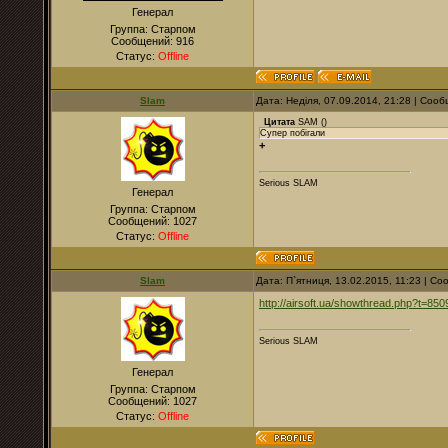
Генерал
Группа: Старпом
Сообщений:
916
Статус:
Offline
Slam
Дата: Неділя, 07.09.2014, 21:28 | Соо
Цитата
SAM
(
)
Супер побігали
+
Serious SLAM
Генерал
Группа: Старпом
Сообщений:
1027
Статус:
Offline
Slam
Дата: П`ятниця, 13.02.2015, 11:23 | С
http://airsoft.ua/showthread.php?t=8
Serious SLAM
Генерал
Группа: Старпом
Сообщений:
1027
Статус:
Offline