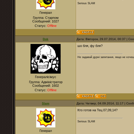
Serious SLAM
Генерал
Группа: Старпом
Сообщений:
1027
Статус:
Offline
Dok
Дата: Вівторок, 29.07.2014, 00:37 | С
шо бля, фу бля?
Не задавай дурні запитання, якщо не хочеш
Генералісімус
Группа: Адміністратор
Сообщений:
1602
Статус:
Offline
Slam
Дата: Четвер, 04.09.2014, 11:17 | Со
Кто готов на Тец 07,09,14?
Serious SLAM
Генерал