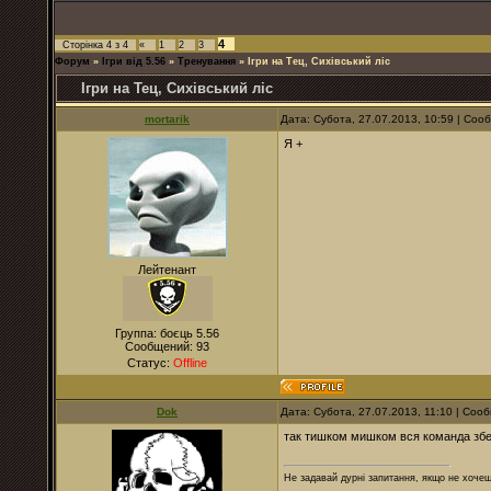
4
Сторінка
4
з
4
«
1
2
3
Форум
»
Ігри від 5.56
»
Тренування
»
Ігри на Тец, Сихівський ліс
Ігри на Тец, Сихівський ліс
mortarik
Дата: Субота, 27.07.2013, 10:59 | Со
Я +
Лейтенант
Группа: боєць 5.56
Сообщений:
93
Статус:
Offline
Dok
Дата: Субота, 27.07.2013, 11:10 | Со
так тишком мишком вся команда збер
Не задавай дурні запитання, якщо не хочеш