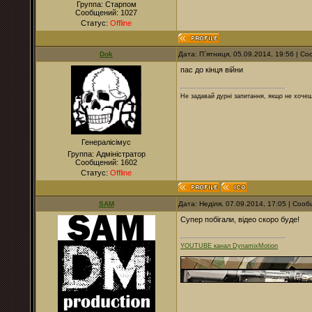
Группа: Старпом
Сообщений:
1027
Статус:
Offline
Dok
Дата: П`ятниця, 05.09.2014, 19:56 | 
пас до кінця війни
Не задавай дурні запитання, якщо не хочеш
Генералісімус
Группа: Адміністратор
Сообщений:
1602
Статус:
Offline
SAM
Дата: Неділя, 07.09.2014, 17:05 | Соо
Супер побігали, відео скоро буде!
YOUTUBE канал DynamixMotion