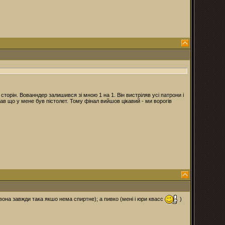
торін. Вованндер залишився зі мною 1 на 1. Він вистріляв усі патрони і
ав що у мене був пістолет. Тому фінал вийшов цікавий - ми ворогів
(вона завжди така якшо нема спиртне); а пивко (мені і юри квасс
)