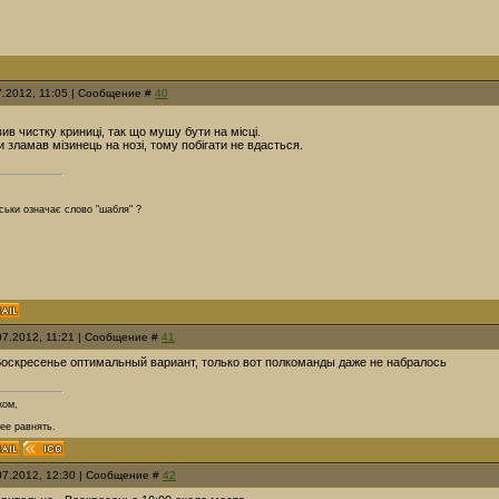
7.2012, 11:05 | Сообщение #
40
ив чистку криниці, так що мушу бути на місці.
ки зламав мізинець на нозі, тому побігати не вдасться.
пськи означає слово "шабля" ?
.07.2012, 11:21 | Сообщение #
41
Воскресенье оптимальный вариант, только вот полкоманды даже не набралось
ком,
 ее равнять.
.07.2012, 12:30 | Сообщение #
42