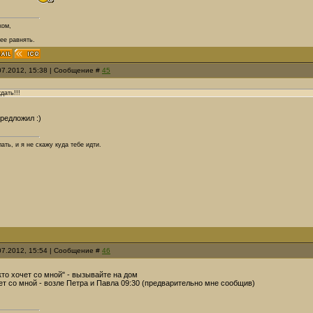
ком,
 ее равнять.
.07.2012, 15:38 | Сообщение #
45
дать!!!
редложил :)
ать, и я не скажу куда тебе идти.
.07.2012, 15:54 | Сообщение #
46
кто хочет со мной" - вызывайте на дом
ет со мной - возле Петра и Павла 09:30 (предварительно мне сообщив)