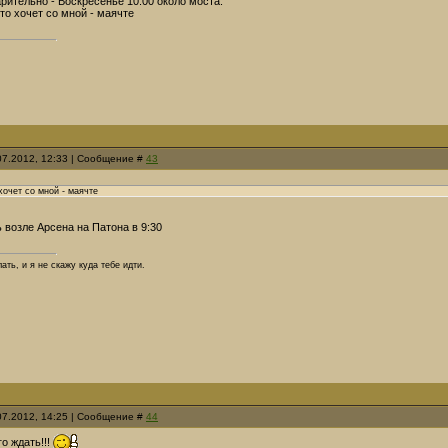
рительно - Воскресенье 10:00 около моста.
то хочет со мной - маячте
.07.2012, 12:33 | Сообщение #
43
хочет со мной - маячте
ь возле Арсена на Патона в 9:30
ать, и я не скажу куда тебе идти.
.07.2012, 14:25 | Сообщение #
44
о ждать!!!