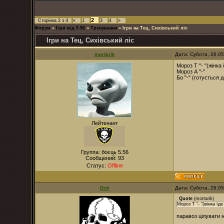
2
Сторінка
2
з
4
«
1
3
4
»
Форум
»
Ігри від 5.56
»
Тренування
»
Ігри на Тец, Сихівський ліс
Ігри на Тец, Сихівський ліс
mortarik
Дата: Субота, 26.0
Мороз Т "- "(жінка
Мороз А "-"
Бо "-" (готується д
Лейтенант
Группа: боєць 5.56
Сообщений:
93
Статус:
Offline
Dok
Дата: Субота, 26.0
Quote
(
mortarik
)
Мороз Т "- "(жінка їд
паравоз цілувати н