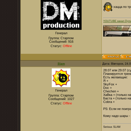
хацца по тр
YOUTUBE канал Dyna
Генерал
Группа: Старпом
Сообщений:
916
Статус:
Offline
Slam
Дата: Вівторок, 24.
28.07 или 29.07 (
Планируется трен
Есть желающие:
Я +
SkyFox +
Doc +
Генерал
Chechen +
ХаВка + (только н
Группа: Старпом
Баста + (только н
Сообщений:
1027
Cobra +
Статус:
Offline
PS: Если не поигра
Кому надо шары -
Serious SLAM