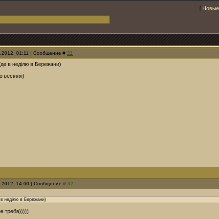
[
Новые
5.2012, 01:11 | Сообщение #
31
 їде в неділю в Бережани)
о весілля)
5.2012, 14:00 | Сообщение #
32
е в неділю в Бережани)
е треба)))))