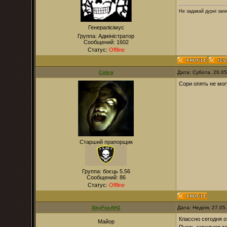
Не задавай дурні зап
Генералісімус
Группа: Адміністратор
Сообщений:
1602
Статус:
Offline
Cobra
Дата: Субота, 26.0
Сори опять не мо
Старший прапорщик
Группа: боєць 5.56
Сообщений:
86
Статус:
Offline
SkyFoxAH1
Дата: Неділя, 27.0
Классно сегодня о
Майор