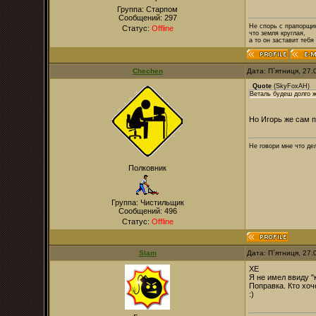
Группа: Старпом
Сообщений:
297
Не спорь с прапорщи
Статус:
Offline
что земля круглая,
а то он заставит тебя
Chechen
Дата: П`ятниця, 27
Quote
(
SkyFoxAH
)
Веталь будеш долго ж
Но Игорь же сам п
Не говори мне что дел
Полковник
Группа: Чистильщик
Сообщений:
496
Статус:
Offline
Slam
Дата: П`ятниця, 27
ХЕ
Я не имел ввиду "
Поправка. Кто хоч
:)