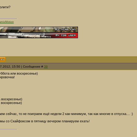
олити?
mixMotion
07.2012, 15:50 | Сообщение #
39
суббота или воскресенье)
ировочка!
а воскресенье)
а воскресенье)
ем сейчас, то не поиграем ещё недели 2 как-минимум, так как многие в отпуска.... :)
 мы со Скайфоксом в пятницу вечером планируем ехать!