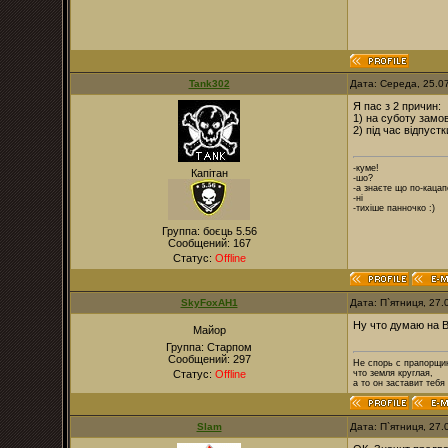
Tank302
Дата: Середа, 25.0
Я пас з 2 причин:
1) на суботу замов
2) під час відпуст
-куме!
Капітан
-шо?
-а знаєте що по-каца
-ні
-тихіше панночко :)
Группа: боєць 5.56
Сообщений:
167
Статус:
Offline
SkyFoxAH1
Дата: П`ятниця, 27
Ну что думаю на 
Майор
Группа: Старпом
Сообщений:
297
Не спорь с прапорщи
Статус:
Offline
что земля круглая,
а то он заставит тебя
Slam
Дата: П`ятниця, 27