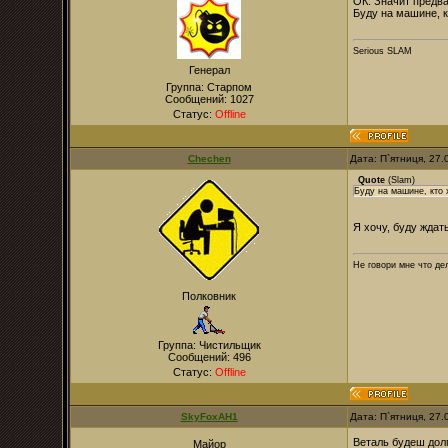
ОК. Значит предва
Буду на машине, к
Serious SLAM
Генерал
Группа: Старпом
Сообщений:
1027
Статус:
Offline
Chechen
Дата: П`ятниця, 27
Quote
(
Slam
)
Буду на машине, кто 
Я хочу, буду ждат
Не говори мне что дел
Полковник
Группа: Чистильщик
Сообщений:
496
Статус:
Offline
SkyFoxAH1
Дата: П`ятниця, 27
Веталь будеш долг
Майор