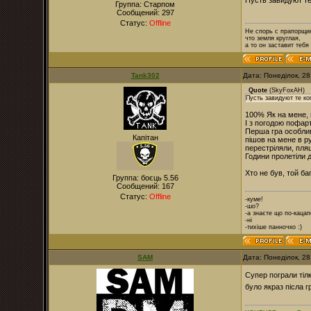
Пусть завидуют те
Группа: Старпом
Сообщений:
297
Статус:
Offline
Не спорь с прапорщи
что земля круглая,
а то он заставит тебя
Tank302
Дата: Понеділок, 2
Quote
(
SkyFoxAH
)
Пусть завидуют те ко
100% Як на мене, 
І з погодою пофарт
Перша гра особливо
Капітан
пішов на мене в 
перестріляли, пля
Години пролетіли 
Хто не був, той ба
Группа: боєць 5.56
Сообщений:
167
Статус:
Offline
-куме!
-шо?
-а знаєте що по-каца
-ні
-тихіше панночко :)
SAM
Дата: Понеділок, 2
Супер пограли тіл
було якраз післа г