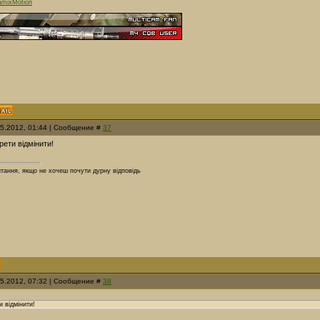
mixMotion
05.2012, 01:44 | Сообщение #
37
рети відмінити!
итання, якщо не хочеш почути дурну відповідь
05.2012, 07:32 | Сообщение #
38
и відмінити!