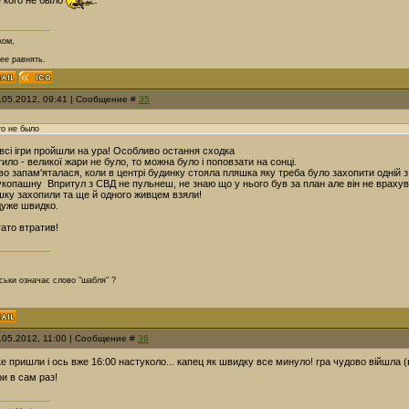
 кого не было
ком,
 ее равнять.
8.05.2012, 09:41 | Сообщение #
35
го не было
всі ігри пройшли на ура! Особливо остання сходка
ило - великої жари не було, то можна було і поповзати на сонці.
 запам'яталася, коли в центрі будинку стояла пляшка яку треба було захопити одній з с
рукопашну
Впритул з СВД не пульнеш, не знаю що у нього був за план але він не врахув
шку захопили та ще й одного живцем взяли!
дуже швидко.
гато втратив!
пськи означає слово "шабля" ?
8.05.2012, 11:00 | Сообщение #
36
ке пришли і ось вже 16:00 настуколо... капец як швидку все минуло! гра чудово війшла 
ри в сам раз!