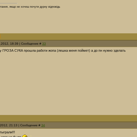
итання, якщо не хочеш почути дурну відповідь
5.2012, 18:39 | Сообщение #
33
гу ГРОЗА СУКА прошла работи жопа (лешка меня поймет) а до пн нужно зделать
5.2012, 21:13 | Сообщение #
34
тыграли!!!