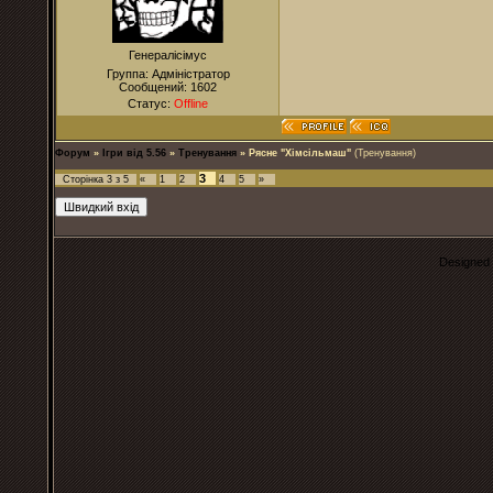
Генералісімус
Группа: Адміністратор
Сообщений:
1602
Статус:
Offline
Форум
»
Ігри від 5.56
»
Тренування
»
Рясне "Хімсільмаш"
(Тренування)
3
Сторінка
3
з
5
«
1
2
4
5
»
Designed