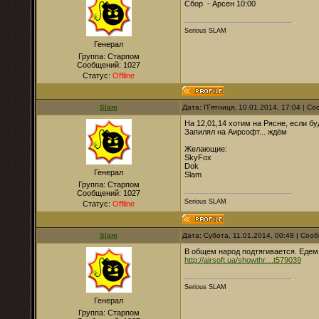
Сбор - Арсен 10:00
Serious SLAM
Генерал
Группа: Старпом
Сообщений:
1027
Статус:
Offline
Slam
Дата: П`ятниця, 10.01.2014, 17:04 | 
На 12,01,14 хотим на Рясне, если бу
Запилял на Аирсофт... ждём
Желающие:
SkyFox
Dok
Генерал
Slam
Группа: Старпом
Сообщений:
1027
Serious SLAM
Статус:
Offline
Slam
Дата: Субота, 11.01.2014, 00:48 | Со
В общем народ подтягивается. Едем.
http://airsoft.ua/showthr....t579039
Serious SLAM
Генерал
Группа: Старпом