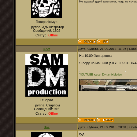
Не задавай дурні запитання, якщо не хочеш
Генералісімус
Группа: Адміністратор
Сообщений:
1602
Статус:
Offline
SAM
Дата: Субота, 21.09.2013, 11:25 | Со
На 10:00 біля арсена
Я беру на машини (SKYFOX/COB
YOUTUBE канал DynamixMotion
Генерал
Группа: Старпом
Сообщений:
916
Статус:
Offline
Dok
Дата: Субота, 21.09.2013, 20:31 | Со
гуд