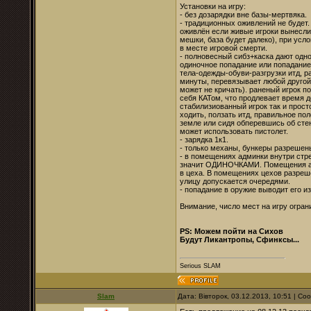
Установки на игру:
- без дозарядки вне базы-мертвяка.
- традиционных оживлений не будет.
оживлён если живые игроки вынесли 
мешки, база будет далеко), при усл
в месте игровой смерти.
- полновесный сибз+каска дают одно
одиночное попадание или попадание
тела-одежды-обуви-разгрузки итд, р
минуты, перевязывает любой другой 
может не кричать). раненый игрок п
себя КАТом, что продлевает время д
стабилизиованный игрок так и прост
ходить, ползать итд, правильное пол
земле или сидя обперевшись об ст
может использовать пистолет.
- зарядка 1к1.
- только механы, бункеры разрешен
- в помещениях админки внутри ст
значит ОДИНОЧКАМИ. Помещения ад
в цеха. В помещениях цехов разреш
улицу допускается очередями.
- попадание в оружие выводит его и
Внимание, число мест на игру огран
PS: Можем пойти на Сихов
Будут Ликантропы, Сфинксы...
Serious SLAM
Slam
Дата: Вівторок, 03.12.2013, 10:51 | С