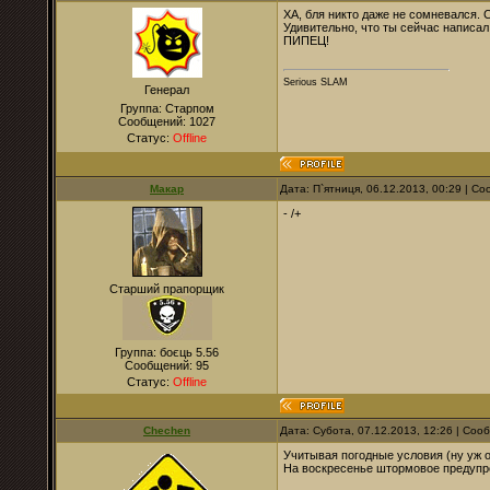
ХА, бля никто даже не сомневался. С
Удивительно, что ты сейчас написал,
ПИПЕЦ!
Serious SLAM
Генерал
Группа: Старпом
Сообщений:
1027
Статус:
Offline
Макар
Дата: П`ятниця, 06.12.2013, 00:29 | 
- /+
Старший прапорщик
Группа: боєць 5.56
Сообщений:
95
Статус:
Offline
Chechen
Дата: Субота, 07.12.2013, 12:26 | Со
Учитывая погодные условия (ну уж о
На воскресенье штормовое предупре