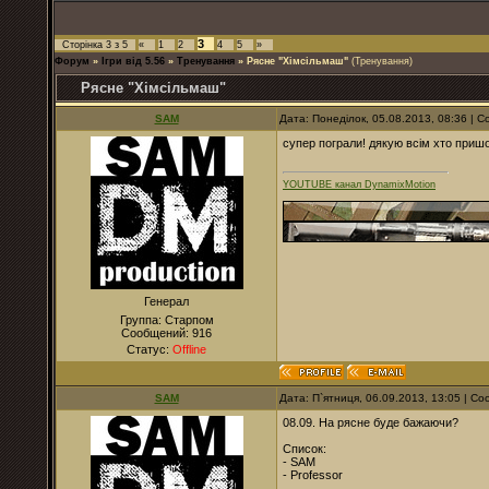
3
Сторінка
3
з
5
«
1
2
4
5
»
Форум
»
Ігри від 5.56
»
Тренування
»
Рясне "Хімсільмаш"
(Тренування)
Рясне "Хімсільмаш"
SAM
Дата: Понеділок, 05.08.2013, 08:36 |
супер пограли! дякую всім хто приш
YOUTUBE канал DynamixMotion
Генерал
Группа: Старпом
Сообщений:
916
Статус:
Offline
SAM
Дата: П`ятниця, 06.09.2013, 13:05 | 
08.09. На рясне буде бажаючи?
Список:
- SAM
- Professor