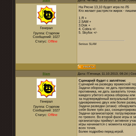
Slam
Дата: Четвер, 10.10.2013, 16:34 | Со
На Рясне 13,10 будет игра по Л5
Кто желает растрясти жирок - пишем
1.Я +
2.SAM +
3.Dok +
Генерал
4. Cobra +/-
5. Skyfox +/-
Группа: Старпом
Сообщений:
1027
Статус:
Offline
Serious SLAM
Slam
Дата: П`ятниця, 11.10.2013, 08:24 | С
Сценарий будет с заплётом:
Сценарий на разведку вражеской тер
Задачи обороны: не дать противник
противника, не дать захватить точк
каждого убитого игрока обороны или 
за подтверждённый визуальный конта
Генерал
одновременно двух или более разве
Задачи разведки (атаки): обнаружит
Группа: Старпом
себя более трёх раз, сконцентрирова
Сообщений:
1027
Задачи организаторов: патрулирован
Статус:
Offline
по тревоге. Во второй фазе игры в 
организаторы приймут активное учас
игры начинается с момента когда р
всех точек.
Более подробно перед игрой.