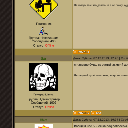
Не говори мне что делать, и я не скажу куд
Полковник
Группа: Чистильщик
Сообщений:
496
Статус:
Offline
Dok
Дата: Субота, 07.12.2013, 12:26 | Со
я напевно буду, де зустрічаємся? ар
Не задавай дурні запитання, якщо не хочеш
Генералісімус
Группа: Адміністратор
Сообщений:
1602
Статус:
Offline
Slam
Дата: Субота, 07.12.2013, 16:54 | Со
Вобщем нас 5, Лёшка под вопросом