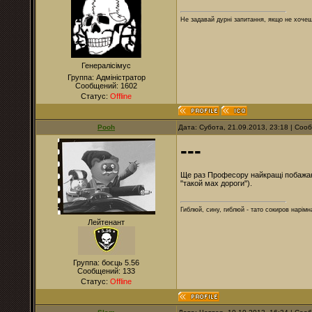
Не задавай дурні запитання, якщо не хочеш
Генералісімус
Группа: Адміністратор
Сообщений:
1602
Статус:
Offline
Pooh
Дата: Субота, 21.09.2013, 23:18 | Со
---
Ще раз Професору найкращі побажання
"такой мах дороги").
Гиблюй, сину, гиблюй - тато сокиров нарімна
Лейтенант
Группа: боєць 5.56
Сообщений:
133
Статус:
Offline