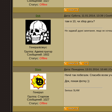
Сообщений:
1027
Статус:
Offline
Dok
Дата: Субота, 11.01.2014, 13:39 | Со
там в 10, чи збор десь?
Не задавай дурні запитання, якщо не хочеш
Генералісімус
Группа: Адміністратор
Сообщений:
1602
Статус:
Offline
Slam
Дата: Понеділок, 13.01.2014, 10:46 |
Ничё так побегали. Спасибо всем уч
Док, покаж фотку ))
Serious SLAM
Генерал
Группа: Старпом
Сообщений:
1027
Статус:
Offline