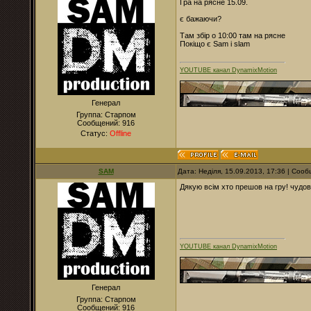
Гра на рясне 15.09.
є бажаючи?
Там збір о 10:00 там на рясне
Покіщо є Sam i slam
YOUTUBE канал DynamixMotion
Генерал
Группа: Старпом
Сообщений:
916
Статус:
Offline
SAM
Дата: Неділя, 15.09.2013, 17:36 | Соо
Дякую всім хто прешов на гру! чудов
YOUTUBE канал DynamixMotion
Генерал
Группа: Старпом
Сообщений:
916