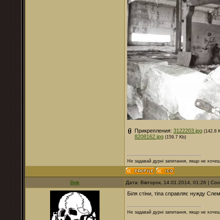
Прикрепления:
3122203.jpg
(142.8 
8208162.jpg
(159.7 Kb)
Не задавай дурні запитання, якщо не хочеш
Dok
Дата: Вівторок, 14.01.2014, 01:26 | С
Біля стіни, тіпа справляє нужду Слем
Не задавай дурні запитання, якщо не хочеш