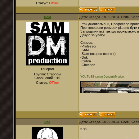
Статус:
Offline
SAM
Дата: Середа, 18.09.2013, 11:06 | Со
І так джентелмани, Профессор проя
Пре телефони розмови рішено бути на
Запрошини всі, так шо проявляємо по
Дякую за увагу!
Список:
-Professor
-SAM
-Slam (скорее всего +)
-Dok
-Cobra
-Chechen
Генерал
Группа: Старпом
YOUTUBE канал DynamixMotion
Сообщений:
916
Статус:
Offline
Dok
Дата: Середа, 18.09.2013, 11:26 | Со
я за!