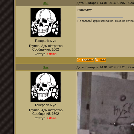
Dok
Дата: Вівторок, 14.01.2014, 01:07 | С
непокажу
Не задавай дурні запитання, якщо не хочеш
Генералісімус
Группа: Адміністратор
Сообщений:
1602
Статус:
Offline
Dok
Дата: Вівторок, 14.01.2014, 01:23 | С
Генералісімус
Группа: Адміністратор
Сообщений:
1602
Статус:
Offline