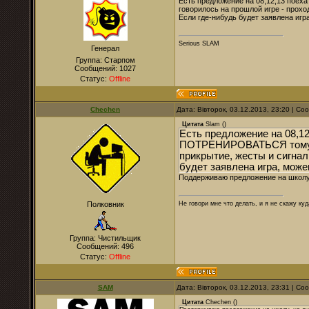
Есть предложение на 08,12,13 пое
говорилось на прошлой игре - прохо
Если где-нибудь будет заявлена игр
Serious SLAM
Генерал
Группа: Старпом
Сообщений:
1027
Статус:
Offline
Chechen
Дата: Вівторок, 03.12.2013, 23:20 | С
Цитата
Slam
(
)
Есть предложение на 08,12
ПОТРЕНИРОВАТЬСЯ тому, о 
прикрытие, жесты и сигнал
будет заявлена игра, може
Поддерживаю предложение на школу, 
Полковник
Не говори мне что делать, и я не скажу куд
Группа: Чистильщик
Сообщений:
496
Статус:
Offline
SAM
Дата: Вівторок, 03.12.2013, 23:31 | С
Цитата
Chechen
(
)