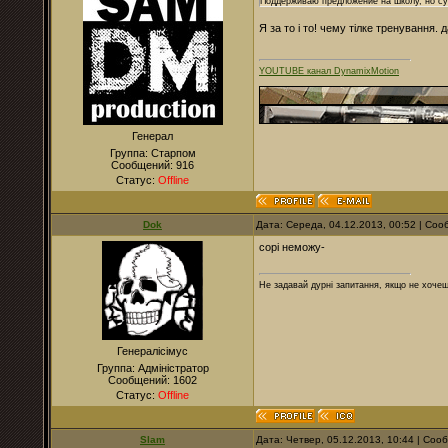
Поддерживаю предложение на школу, но суг
Я за то і то! чему тілке тренування
YOUTUBE канал DynamixMotion
Генерал
Группа: Старпом
Сообщений:
916
Статус:
Offline
Dok
Дата: Середа, 04.12.2013, 00:52 | Со
сорі неможу-
Не задавай дурні запитання, якщо не хочеш
Генералісімус
Группа: Адміністратор
Сообщений:
1602
Статус:
Offline
Slam
Дата: Четвер, 05.12.2013, 10:44 | Со