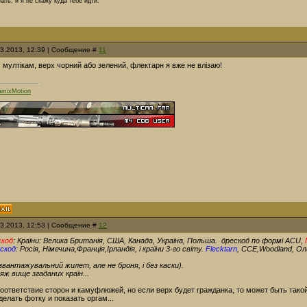
ать, и я не скажу куда тебе идти.
03.2013, 12:39 | Сообщение #
11
: мултікам, верх чорний або зелений, флектарн я вже не влізаю!
mixMotion
03.2013, 12:53 | Сообщение #
12
скод
: Країни: Велика Британія, США, Канада, Україна, Польша. дрескод по формі ACU,
скод
: Росія, Німечина,Франція,Ірландія, і країни 3-го світу.
Flecktarn
, CCE,Woodland, Ол
вантажувальний жилет, але не броня, і без каски).
ж вище згаданих країн...
ответствие сторон и камуфлюжей, но если верх будет гражданка, то может быть такой
елать фотку и показать оргам...