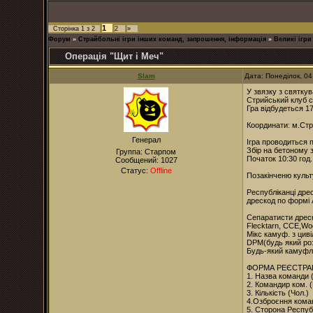
1
Сторінка
1
з
2
2
»
Форум
»
Страйбольні ігри інших команд, запрошення, інформація
»
Великі ігри
Операція "Щит і Меч"
Slam
Дата: Понеділок, 0
У звязку з святку
Стрийський клуб с
Гра відбудеться 1
Координати: м.Ст
Генерал
Ігра проводиться
Збір на бетоному з
Группа: Старпом
Початок 10:30 год.
Сообщений:
1027
Статус:
Offline
Позакінченю культ
Республіканці дре
дрескод по формі 
Сепаратисти дреско
Flecktarn, CCE,Wo
Мікс камуф. з циві
DPM(будь який роз
Будь-який камуфля
ФОРМА РЕЄСТРАЦ
1. Назва команди
2. Командир ком. (
3. Кількість (Чол.)
4.Озброєння кома
5. Сторона Респуб