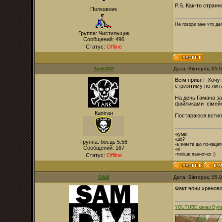
P.S. Как-то странн
Полковник
Не говори мне что дел
Группа: Чистильщик
Сообщений:
496
Статус:
Offline
Tank302
Дата: Вівторок, 05.
Всім привіт! Хочу
стрілятиму по ліхт
На день Гамана за
файликами сімейн
Капітан
Постараюся встигн
-куме!
-шо?
Группа: боєць 5.56
-а знаєте що по-каца
Сообщений:
167
-ні
-тихіше панночко :)
Статус:
Offline
SAM
Дата: Вівторок, 05.
Факт вони хреново
YOUTUBE канал Dyna