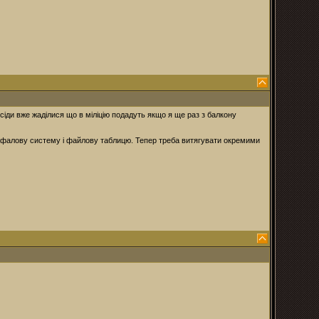
сіди вже жаділися що в міліцію подадуть якщо я ще раз з балкону
 фалову систему і файлову таблицю. Тепер треба витягувати окремими