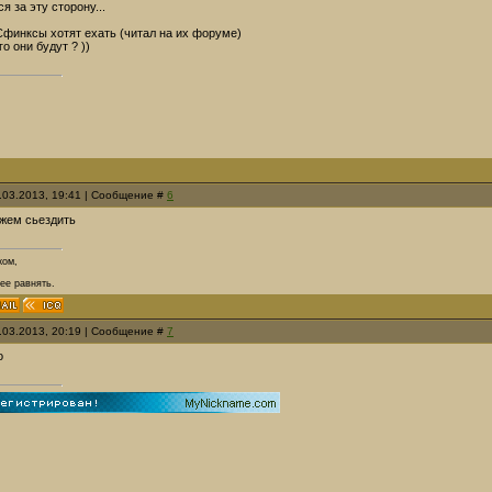
я за эту сторону...
Сфинксы хотят ехать (читал на их форуме)
го они будут ? ))
4.03.2013, 19:41 | Сообщение #
6
жем сьездить
ком,
 ее равнять.
4.03.2013, 20:19 | Сообщение #
7
о