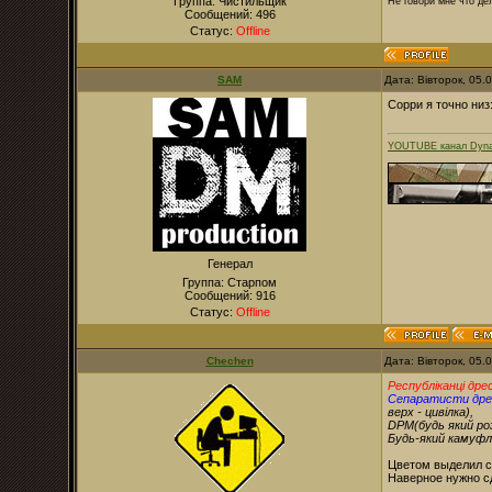
Группа: Чистильщик
Не говори мне что дел
Сообщений:
496
Статус:
Offline
SAM
Дата: Вівторок, 05.
Сорри я точно низ
YOUTUBE канал Dyna
Генерал
Группа: Старпом
Сообщений:
916
Статус:
Offline
Chechen
Дата: Вівторок, 05.
Республіканці дре
Сепаратисти дре
верх - цивілка),
DPM(будь який роз
Будь-який камуфля
Цветом выделил со
Наверное нужно сд