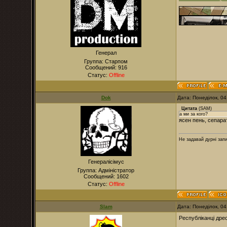
Генерал
Группа: Старпом
Сообщений:
916
Статус:
Offline
Dok
Дата: Понеділок, 0
Цитата
(
SAM
)
а ми за кого?
ясен пень, сепара
Не задавай дурні зап
Генералісімус
Группа: Адміністратор
Сообщений:
1602
Статус:
Offline
Slam
Дата: Понеділок, 0
Республіканці дрес