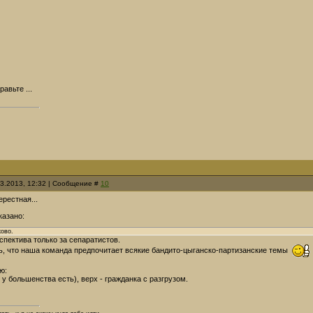
авьте ...
03.2013, 12:32 | Сообщение #
10
рестная...
казано:
ково.
спектива только за сепаратистов.
сь, что наша команда предпочитает всякие бандито-цыганско-партизанские темы
ю:
 у большенства есть), верх - гражданка с разгрузом.