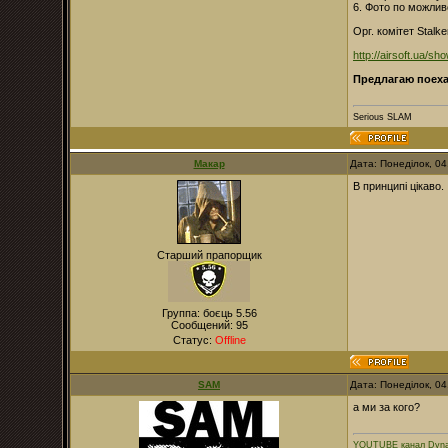
6. Фото по можливо
Орг. комітет Stalker
http://airsoft.ua/sh
Предлагаю поеха
Serious SLAM
Макар
Дата: Понеділок, 0
В принципі цікаво.
Старший прапорщик
Группа: боєць 5.56
Сообщений:
95
Статус:
Offline
SAM
Дата: Понеділок, 0
а ми за кого?
YOUTUBE канал Dyna