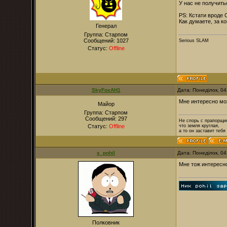
У нас не получитьс
PS: Кстати вроде 
Как думаете, за ко
Генерал
Группа: Старпом
Сообщений:
1027
Serious SLAM
Статус:
Offline
SkyFoxAH1
Дата: Понеділок, 0
Мне интересно мо
Майор
Группа: Старпом
Сообщений:
297
Не спорь с прапорщи
Статус:
Offline
что земля круглая,
а то он заставит тебя
s_pohil
Дата: Понеділок, 0
Мне тож интересн
Полковник