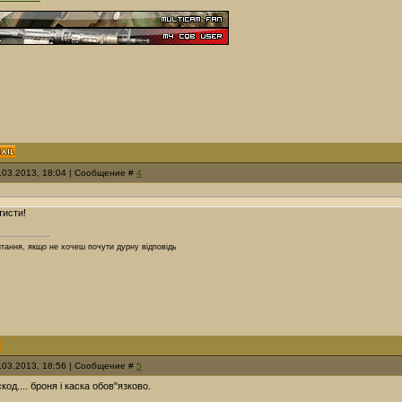
4.03.2013, 18:04 | Сообщение #
4
тисти!
итання, якщо не хочеш почути дурну відповідь
4.03.2013, 18:56 | Сообщение #
5
код.... броня і каска обов"язково.