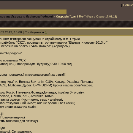
[
Новые
 команд Львова та Львівської області
»
Операція "Щит і Меч"
(Игра в Стрию 17,03,13)
4.03.2013, 15:00 | Сообщение #
1
ванням п"ятиріччя заснування страйкболу в м. Стрию.
трайкболу "СКС", проводить гру-тренування "Відкриття сезону 2013 р."
7 березня на полігоні "Аль-Джахра" (Аеродром)
рий "Аеродром"
 по правилам ФСУ.
аводі на (2 поверсі адм. будинку)9:30-10:00 год.
урна програма.( пиво-ходдоговий заплив)!!!
скод: Країни: Велика Британія, США, Канада, Україна, Польша.
ACU, Multicam, Дубок, DPM(DDPM) броня і каска обов"язково.
д: Росія, Німечина,Франція,Ірландія, і країни 3-го світу.
odland, Олива, КЗС, Афганка, КЛМК.
льним одягом (низ - камо, верх - цивілка),
вантажувальний жилет, але не броня, і без каски).
ж вище згаданих країн...
ІЇ:
 (Позакомандник)
НІК,телефон для зв"язку).
нди.
ліканці, Сепаратисти.