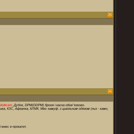
Multicam
, Дубок, DPM(DDPM) броня і каска обов"язково.
ива, КЗС, Афганка, КЛМК. Мікс камуф. з цивільним одягом (низ - камо,
 микс и прокатит.