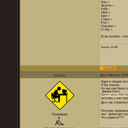
Dok +
SkyFox +
Pohil -
Slam +
Sam +
Cobra +
Prof +
Chechen +
O`shy +
Если ошибся - попр
Serious SLAM
Chechen
Дата: Вівторок, 05.
Идея в общем инте
Я бы поехал.
Но как уже было с
Цитата
(
Slam
)
броня і каска обов"яз
поэтому у нас пер
Да и так сложило
Поэтому предлага
низ - флектарн (он
Полковник
Что скажете???