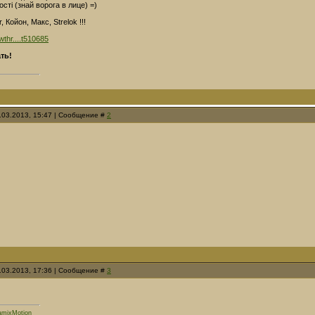
сті (знай ворога в лице) =)
, Койон, Макс, Strelok !!!
owthr....t510685
ть!
4.03.2013, 15:47 | Сообщение #
2
4.03.2013, 17:36 | Сообщение #
3
mixMotion