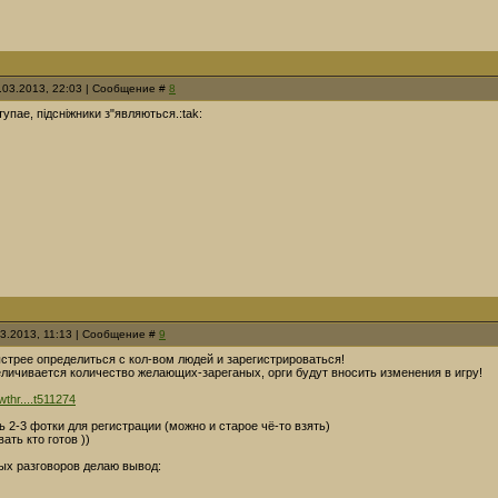
4.03.2013, 22:03 | Сообщение #
8
упае, підсніжники з"являються.:tak:
03.2013, 11:13 | Сообщение #
9
стрее определиться с кол-вом людей и зарегистрироваться!
величивается количество желающих-зареганых, орги будут вносить изменения в игру!
owthr....t511274
 2-3 фотки для регистрации (можно и старое чё-то взять)
ать кто готов ))
ых разговоров делаю вывод: