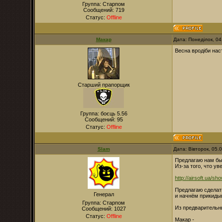
Группа: Старпом
Сообщений:
719
Статус:
Offline
Макар
Дата: Понеділок, 0
Весна вродіби наст
Старший прапорщик
Группа: боєць 5.56
Сообщений:
95
Статус:
Offline
Slam
Дата: Вівторок, 05.
Предлагаю нам бы
Из-за того, что у
http://airsoft.ua/sh
Предлагаю сделать
Генерал
и начнём прикидыв
Группа: Старпом
Из предварительн
Сообщений:
1027
Статус:
Offline
Макар -