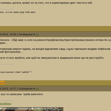
о взялась цитата, может из-за того, что я коректировал цвет текста в ней
ать, и я не скажу куда тебе идти.
03.2013, 13:04 | Сообщение #
13
 поїхати. СВД завіс в село на ремонт/профілактику/пристріл/налаштування оптики бо су
арях...
планував ремонт вдома, на вихідні відновлюю хард, сцуко партишин меджик пофігачив
ий фотоальбом....
ути то все зробити, але щоб не звинуватили в зрадництві мене ще не реєструйте.
пськи означає слово "шабля" ?
03.2013, 13:17 | Сообщение #
14
 все то написали. треба виясняти.
mixMotion