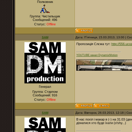
Полковник
Группа: Чистильщик
Сообщений:
496
Статус:
Offline
SAM
Дата: П`ятниця, 15.03.2013, 13:00 | 
Пропозиція Слєма тут:
http://556.uc
YOUTUBE канал DynamixMotion
Генерал
Группа: Старпом
Сообщений:
916
Статус:
Offline
SAM
Дата: Вівторок, 26.03.2013, 12:18 | С
В нас похіл і макар в (-) на 31.03 (д
дізнатися хто буде їхати (o'shy...)