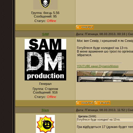
Группа: боєць 5.56
Сообщений:
95
Статус:
Offline
SAM
Дата: П`ятниця, 08.03.2013, 00:16 | 
Моє імя Семір, і хрешений я як Семір
Готуйтеся буде холодно! на 13-го.
В мене враження шо трохі по оргініза
зібратися.
YOUTUBE канал DynamixMotion
Генерал
Группа: Старпом
Сообщений:
916
Статус:
Offline
Slam
Дата: П`ятниця, 08.03.2013, 11:52 | С
Цитата
(
SAM
)
Готуйтеся буде холодно! на 13-го.
Гра відбудеться 17 (думаю будет теп