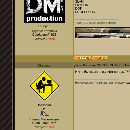
SLAM
SKYFOX
DOK
PROFESSOR
YOUTUBE канал DynamixMotion
Генерал
Группа: Старпом
Сообщений:
916
Статус:
Offline
Chechen
Дата: П`ятниця, 29.03.2013, 15:40 | 
И что Вы скажете на счёт погоды???
Не говори мне что делать, и я не скажу куд
Полковник
Группа: Чистильщик
Сообщений:
496
Статус:
Offline