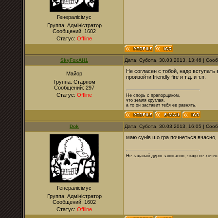
Генералісімус
Группа: Адміністратор
Сообщений:
1602
Статус:
Offline
SkyFoxAH1
Дата: Субота, 30.03.2013, 13:46 | Со
Не согласен с тобой, надо вступать
Майор
произойти friendly fire и т.д. и т.п.
Группа: Старпом
Сообщений:
297
Статус:
Offline
Не спорь с прапорщиком,
что земля круглая,
а то он заставит тебя ее равнять.
Dok
Дата: Субота, 30.03.2013, 16:05 | Со
маю сунів шо гра почнеться вчасно, 
Не задавай дурні запитання, якщо не хочеш
Генералісімус
Группа: Адміністратор
Сообщений:
1602
Статус:
Offline