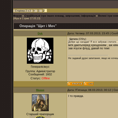
2
Сторінка
2
з
2
«
1
Форум
»
Страйбольні ігри інших команд, запрошення, інформація
»
Великі ігри ком
(Игра в Стрию 17,03,13)
Операція "Щит і Меч"
Dok
Дата: Четвер, 07.03.2013, 23:45 | Со
Цитата
(
OShy
)
Добре що нагадав! Я все забував спитати..
ім!я даютьперед хрещенням , аж нія
зав язуєм флуд, давай по темі
Не задавай дурні запитання, якщо не хочеш
Генералісімус
Группа: Адміністратор
Сообщений:
1602
Статус:
Offline
Макар
Дата: П`ятниця, 08.03.2013, 00:12 | 
І то правда.
Старший прапорщик