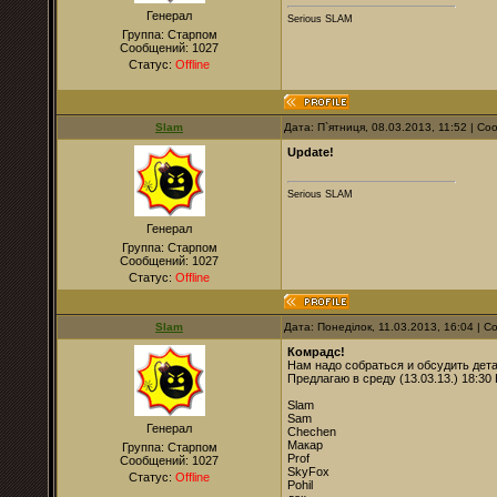
Генерал
Serious SLAM
Группа: Старпом
Сообщений:
1027
Статус:
Offline
Slam
Дата: П`ятниця, 08.03.2013, 11:52 | С
Update!
Serious SLAM
Генерал
Группа: Старпом
Сообщений:
1027
Статус:
Offline
Slam
Дата: Понеділок, 11.03.2013, 16:04 | 
Комрадс!
Нам надо собраться и обсудить дета
Предлагаю в среду (13.03.13.) 18:30
Slam
Sam
Генерал
Chechen
Макар
Группа: Старпом
Prof
Сообщений:
1027
SkyFox
Статус:
Offline
Pohil