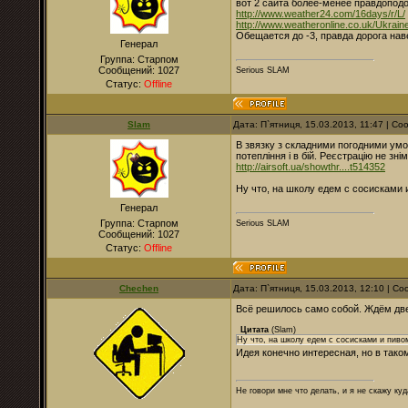
вот 2 сайта более-менее правдопод
http://www.weather24.com/16days/r/L/
http://www.weatheronline.co.uk/Ukrain
Обещается до -3, правда дорога нав
Генерал
Группа: Старпом
Сообщений:
1027
Serious SLAM
Статус:
Offline
Slam
Дата: П`ятниця, 15.03.2013, 11:47 | С
В звязку з складними погодними ум
потепління і в бій. Реєстрацію не зні
http://airsoft.ua/showthr....t514352
Ну что, на школу едем с сосисками 
Генерал
Группа: Старпом
Serious SLAM
Сообщений:
1027
Статус:
Offline
Chechen
Дата: П`ятниця, 15.03.2013, 12:10 | 
Всё решилось само собой. Ждём две
Цитата
(
Slam
)
Ну что, на школу едем с сосисками и пиво
Идея конечно интересная, но в тако
Не говори мне что делать, и я не скажу куд