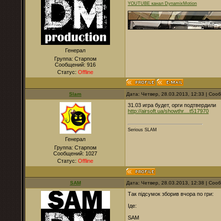
YOUTUBE канал DynamixMotion
Генерал
Группа: Старпом
Сообщений:
916
Статус:
Offline
Slam
Дата: Четвер, 28.03.2013, 12:33 | Со
31.03 игра будет, орги подтвердили
http://airsoft.ua/showthr....t517970
Serious SLAM
Генерал
Группа: Старпом
Сообщений:
1027
Статус:
Offline
SAM
Дата: Четвер, 28.03.2013, 12:38 | Со
Так підсумок зборив вчора по гри:
Іде:
SAM