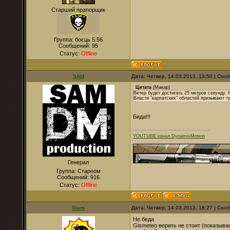
Старший прапорщик
Группа: боєць 5.56
Сообщений:
95
Статус:
Offline
SAM
Дата: Четвер, 14.03.2013, 13:50 | Со
Цитата
(
Макар
)
Ветер будет достигать 25 метров секунду.
Власти "карпатских" областей призывают ту
Бида!!!
YOUTUBE канал DynamixMotion
Генерал
Группа: Старпом
Сообщений:
916
Статус:
Offline
Slam
Дата: Четвер, 14.03.2013, 18:27 | Со
Не беда
Gismeteo верить не стоит (показывае