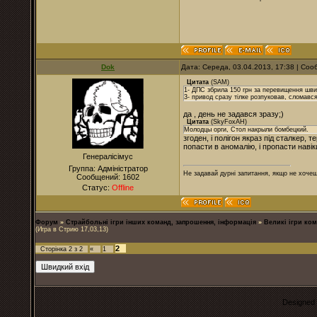
Dok
Дата: Середа, 03.04.2013, 17:38 | Со
Цитата
(
SAM
)
1- ДПС збрила 150 грн за перевищення швид
3- привод сразу тілке розпуковав, сломався
да , день не задався зразу;)
Цитата
(
SkyFoxAH
)
Молодцы орги, Стол накрыли бомбецкий.
згоден, і полігон якраз під сталкер, 
попасти в аномалію, і пропасти навік
Генералісімус
Группа: Адміністратор
Не задавай дурні запитання, якщо не хочеш
Сообщений:
1602
Статус:
Offline
Форум
»
Страйбольні ігри інших команд, запрошення, інформація
»
Великі ігри ком
(Игра в Стрию 17,03,13)
2
Сторінка
2
з
2
«
1
Designed