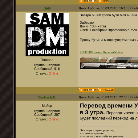
SAM
Дата: Субота, 30.03.2013, 16:18 | Со
Завтра о 8:00 треба бути біля ашана
Забераю:
Док о 7:00 (хата)
Слєм + скайфокс+профессор о 7:20 
Прошу бути на місце зустрічи о наз
YOUTUBE канал DynamixMotion
Генерал
Группа: Старпом
Сообщений:
916
Статус:
Offline
SkyFoxAH1
Дата: Субота, 30.03.2013, 22:00 | Со
Перевод времени Ук
Майор
Группа: Старпом
в 3 утра.
Перевод часов н
Сообщений:
297
будет последний переход на л
Статус:
Offline
Не спорь с прапорщиком,
что земля круглая,
а то он заставит тебя ее равнять.