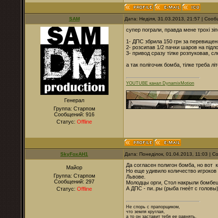
SAM
Дата: Неділя, 31.03.2013, 21:57 | Соо
супер пограли, правда мене трохі зіп
1- ДПС збрила 150 грн за перевищен
2- розсипав 1/2 пачки шаров на підло
3- привод сразу тілке розпуковав, с
а так полігочик бомба, тілке треба л
YOUTUBE канал DynamixMotion
Генерал
Группа: Старпом
Сообщений:
916
Статус:
Offline
SkyFoxAH1
Дата: Понеділок, 01.04.2013, 11:03 | 
Да согласен полигон бомба, но вот к
Майор
Но еще удивило количество игроков 
Группа: Старпом
Львове.
Сообщений:
297
Молодцы орги, Стол накрыли бомбец
А ДПС - пи..ры (рыба гнеèт с головы
Статус:
Offline
Не спорь с прапорщиком,
что земля круглая,
а то он заставит тебя ее равнять.