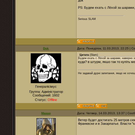
док
PS: Будем ехать с Лёхой за шарами, 
Serious SLAM
Dok
Дата: Понеділок, 11.03.2013, 22:25 | 
Цитата
(
Slam
)
Будем ехать с Лёхой за шарами, наверно за
куда? в штурм, якшо так то купіть м
Не задавай дурні запитання, якщо не хочеш
Генералісімус
Группа: Адміністратор
Сообщений:
1602
Статус:
Offline
Макар
Дата: Четвер, 14.03.2013, 13:37 | Со
Ветер будет достигать 25 метров се
Франквске и в Закарпатье. Власти "