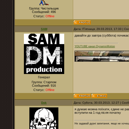
Группа: Чистильщик
Сообщений:
496
Статус:
Offline
SAM
Дата: П`ятниця, 29.03.2013, 17:33 | 
давайти до завтра (суббота) почика
YOUTUBE канал DynamixMotion
Генерал
Группа: Старпом
Сообщений:
916
Статус:
Offline
Dok
Дата: Субота, 30.03.2013, 12:27 | Со
я думаю можна поїхати, єдине не равт
вступити на 1 год після початку
Не задавай дурні запитання, якщо не хочеш