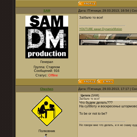
SAM
Дата: П`ятниця, 29.03.2013, 16:54 | 
Заїбало то все!
YOUTUBE канал DynamixMotion
Генерал
Группа: Старпом
Сообщений:
916
Статус:
Offline
Chechen
Дата: П`ятниця, 29.03.2013, 17:17 | 
Цитата
(
SAM
)
Заїбало то все!
Что будем делать???
На субботу и воскресенье штормовое
To be or not to be?
Не говори мне что делать, и я не скажу куд
Полковник