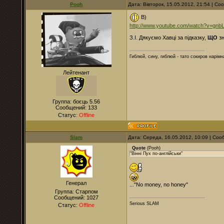
Pooh
Дата: Вівторок, 15.05.2012, 21:54 | С
B)
http://www.youtube.com/watch?v=gn
З.І. Дякуємо Хавці за підказку,
ЩО
зн
Гиблюй, сину, гиблюй - тато сокиров нарімна
Лейтенант
Группа: боєць 5.56
Сообщений:
133
Статус:
Offline
Slam
Дата: Середа, 16.05.2012, 10:09 | Со
Quote
(
Pooh
)
"Вінні Пух по-англійськи"
Генерал
..."No money, no honey"
Группа: Старпом
Сообщений:
1027
Serious SLAM
Статус:
Offline