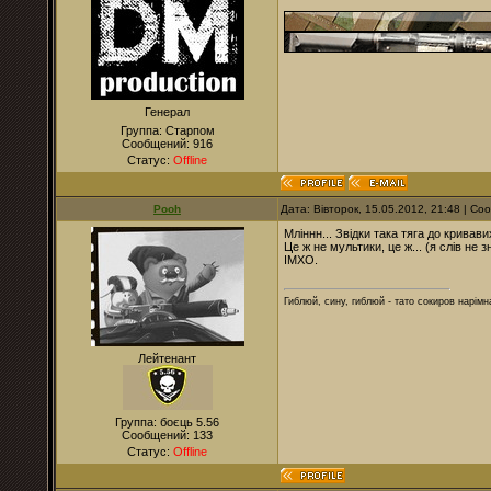
Генерал
Группа: Старпом
Сообщений:
916
Статус:
Offline
Pooh
Дата: Вівторок, 15.05.2012, 21:48 | С
Мліннн... Звідки така тяга до кривав
Це ж не мультики, це ж... (я слів не 
ІМХО.
Гиблюй, сину, гиблюй - тато сокиров нарімна
Лейтенант
Группа: боєць 5.56
Сообщений:
133
Статус:
Offline