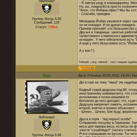
Лейтенант
- Я завтра уеду в командировку. Ме
Ну, вы, пожалуйста просто позвонит
"Алло, это Йобана офис? Мы бы хотэ
- Спасибо, приедем.
Группа: боєць 5.56
Менеджер Йобан уволился через три
Сообщений:
133
он не покидал. И не думал покидать.
Статус:
Offline
Причём признаёт это большинство с
Друзья и товарищи, занятые работой
талантливого славянского админист
оснащён . У него обязательно есть "
А ещё у него безусловно есть "Йоба
А у вас?:)
Гиблюй, сину, гиблюй - тато сокиров нарімна
Pooh
Дата: П`ятниця, 18.05.2012, 14:16 | 
Дві історії на тему "німці" (як надибав
Бодрый седой дедушка под 80, сотр
иностранному коммерсанту, что сто
исполнении и полон решимости
Внезапно до него доходит, что, судя
Дедушка напрягает память, вспомина
второй, внятно и громко объясняет:
- Штеен... Штеен, бля буду, ферботен
Лейтенант
Друга історія - "від першої особи":
Отправляю посылку в Германии. Запо
весы для замера веса, но весы не фу
злости "сукаблядь!!" (читать слитно)
Я его спрашиваю по русски: Ты чего
Группа: боєць 5.56