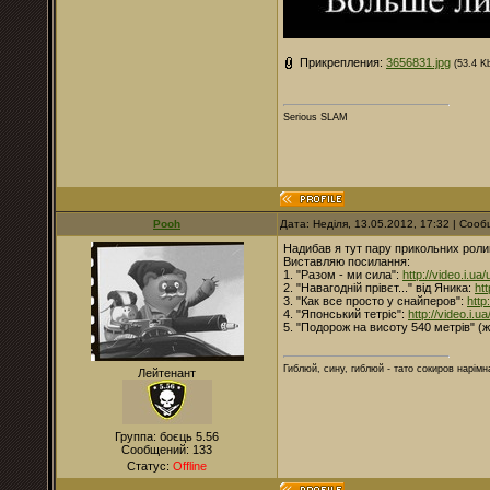
Прикрепления:
3656831.jpg
(53.4 K
Serious SLAM
Pooh
Дата: Неділя, 13.05.2012, 17:32 | Соо
Надибав я тут пару прикольних ролик
Виставляю посилання:
1. "Разом - ми сила":
http://video.i.u
2. "Навагодній прівєт..." від Яника:
ht
3. "Как все просто у снайперов":
http
4. "Японський тетріс":
http://video.i.u
5. "Подорож на висоту 540 метрів" (
Гиблюй, сину, гиблюй - тато сокиров нарімна
Лейтенант
Группа: боєць 5.56
Сообщений:
133
Статус:
Offline