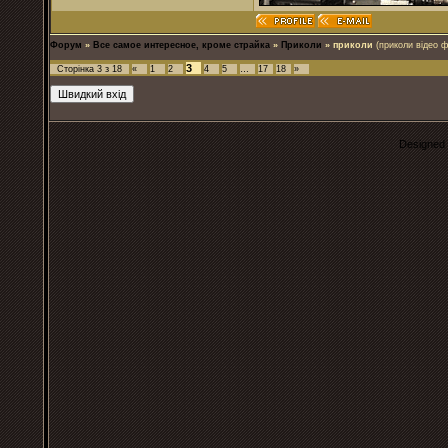
Форум
»
Все самое интересное, кроме страйка
»
Приколи
»
приколи
(приколи відео ф
3
Сторінка
3
з
18
«
1
2
4
5
…
17
18
»
Designed