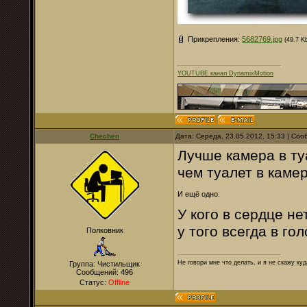
Прикрепления:
5682769.jpg
(49.7 K
YOUTUBE канал DynamixMotion
Chechen
Дата: Середа, 23.05.2012, 15:33 | Со
Лучше камера в ту
чем туалет в камер
И ещё одно:
У кого в сердце не
у того всегда в го
Полковник
Не говори мне что делать, и я не скажу куд
Группа: Чистильщик
Сообщений:
496
Статус:
Offline