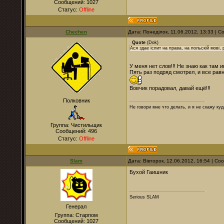
Сообщений:
1027
Статус:
Offline
Chechen
Дата: Понеділок, 11.06.2012, 13:33 | 
Quote
(
Dok
)
Ася здае іспит на права, на польскій мові,
У меня нет слов!!! Не знаю как там и
Пять раз подряд смотрел, и все равн
Вовчик порадовал, давай ещё!!!
Полковник
Не говори мне что делать, и я не скажу куд
Группа: Чистильщик
Сообщений:
496
Статус:
Offline
Slam
Дата: Вівторок, 12.06.2012, 16:54 | С
Бухой Гаишник
Serious SLAM
Генерал
Группа: Старпом
Сообщений:
1027