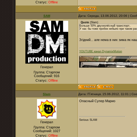
Статус:
Offline
SAM
Дата: Середа, 13.06.2012, 20:06 | Со
Quote
(
Slam
)
Больше 50% двухколёсный транспорт..
У нас бы тоже пробок небыло при таком рас
Згідний... але нема в них зима як наш
YOUTUBE канал DynamixMotion
Генерал
Группа: Старпом
Сообщений:
916
Статус:
Offline
Slam
Дата: П`ятниця, 15.06.2012, 11:01 | С
Опасный Супер Марио
Serious SLAM
Генерал
Группа: Старпом
Сообщений:
1027
Статус:
Offline