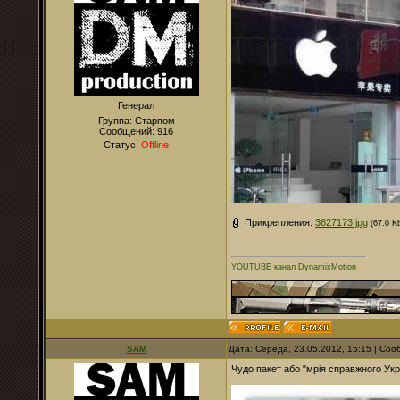
Генерал
Группа: Старпом
Сообщений:
916
Статус:
Offline
Прикрепления:
3627173.jpg
(67.0 K
YOUTUBE канал DynamixMotion
SAM
Дата: Середа, 23.05.2012, 15:15 | Со
Чудо пакет або "мрія справжного Укр