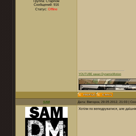
Группа: Старпом
Сообщений:
916
Статус:
Offline
YOUTUBE канал DynamixMotion
SAM
Дата: Вівторок, 29.05.2012, 21:03 | С
Хотіли по вепедруватися, але даїшнік