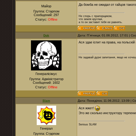
Да бомба не ожидал от гайцов такого
Майор
Группа: Старпом
Сообщений:
297
Не спорь с прапорщиком,
Статус:
Offline
что земля круглая,
а то он заставит тебя ее равнять.
Dok
Дата: П`ятниця, 01.06.2012, 17:01 | 
Ася здае іспит на права, на польскій
Не задавай дурні запитання, якщо не хочеш
Генералісімус
Группа: Адміністратор
Сообщений:
1602
Статус:
Offline
Slam
Дата: Понеділок, 11.06.2012, 13:09 | 
Ася жжет!
Это же сколько инструктору терпения
Serious SLAM
Генерал
Группа: Старпом