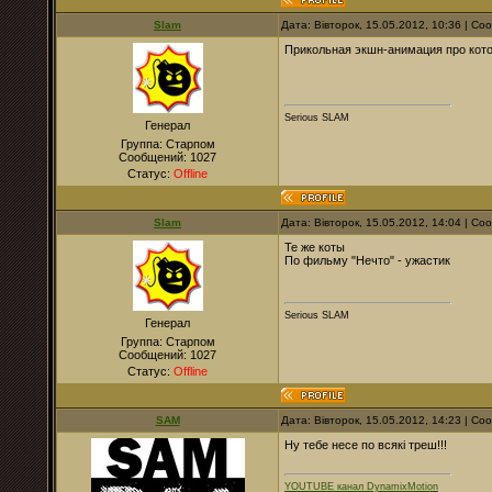
Slam
Дата: Вівторок, 15.05.2012, 10:36 | С
Прикольная экшн-анимация про кот
Serious SLAM
Генерал
Группа: Старпом
Сообщений:
1027
Статус:
Offline
Slam
Дата: Вівторок, 15.05.2012, 14:04 | С
Те же коты
По фильму "Нечто" - ужастик
Serious SLAM
Генерал
Группа: Старпом
Сообщений:
1027
Статус:
Offline
SAM
Дата: Вівторок, 15.05.2012, 14:23 | С
Ну тебе несе по всякі треш!!!
YOUTUBE канал DynamixMotion