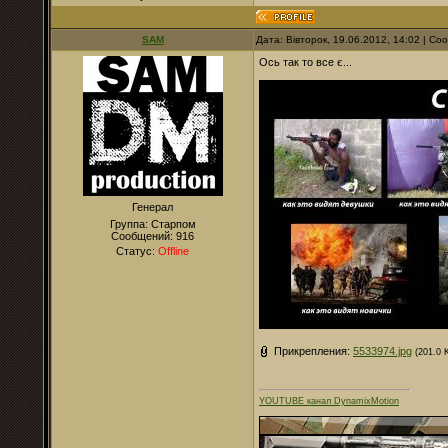
SAM
Дата: Вівторок, 19.06.2012, 14:02 | С
Ось так то все є...
Генерал
Группа: Старпом
Сообщений:
916
Статус:
Offline
Прикрепления:
5533974.jpg
(201.0 
YOUTUBE канал DynamixMotion