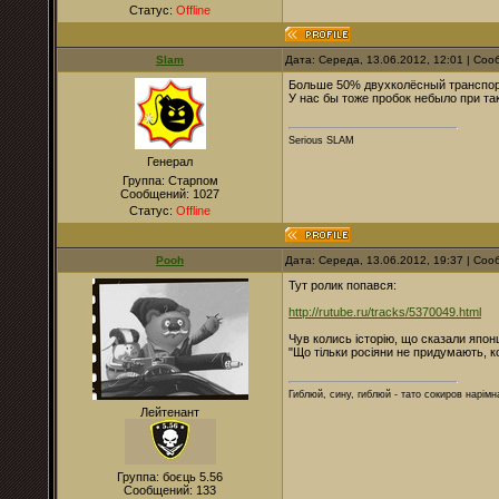
Статус:
Offline
Slam
Дата: Середа, 13.06.2012, 12:01 | Со
Больше 50% двухколёсный транспор
У нас бы тоже пробок небыло при так
Serious SLAM
Генерал
Группа: Старпом
Сообщений:
1027
Статус:
Offline
Pooh
Дата: Середа, 13.06.2012, 19:37 | Со
Тут ролик попався:
http://rutube.ru/tracks/5370049.html
Чув колись історію, що сказали япон
"Що тільки росіяни не придумають, к
Гиблюй, сину, гиблюй - тато сокиров нарімна
Лейтенант
Группа: боєць 5.56
Сообщений:
133