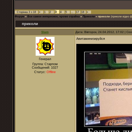
3
Сторінка
3
з
18
«
1
2
4
5
…
17
18
»
Форум
»
Все самое интересное, кроме страйка
»
Приколи
»
приколи
(приколи відео ф
приколи
Slam
Дата: Вівторок, 24.04.2012, 17:02 | С
Авитаминизируйся
Генерал
Группа: Старпом
Сообщений:
1027
Статус:
Offline