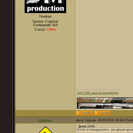
Генерал
Группа: Старпом
Сообщений:
916
Статус:
Offline
YOUTUBE канал DynamixMotion
Chechen
Дата: Середа, 30.05.2012, 09:46 | Со
Quote
(
SAM
)
Хотіли по вепедруватися, але даїшнік крут