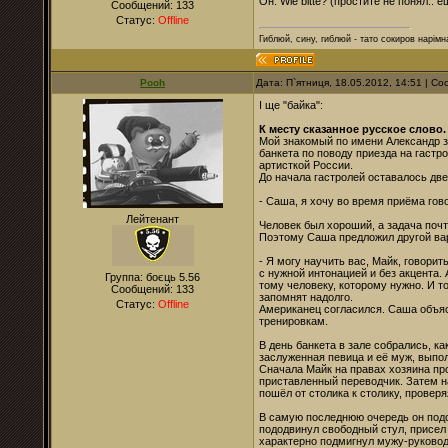
Он: Wie bitte? (простите не понял.
Сообщений:
133
Статус:
Offline
Гиблюй, сину, гиблюй - тато сокиров нарімна
Pooh
Дата: П`ятниця, 18.05.2012, 14:51 | 
І ще "байка":
К месту сказанное русское слово.
Мой знакомый по имени Александр з
банкета по поводу приезда на гаст
артисткой России.
До начала гастролей оставалось две
- Саша, я хочу во время приёма гово
Лейтенант
Человек был хороший, а задача поч
Поэтому Саша предложил другой ва
- Я могу научить вас, Майк, говорит
с нужной интонацией и без акцента. 
Группа: боєць 5.56
тому человеку, которому нужно. И то
Сообщений:
133
запомнят надолго.
Статус:
Offline
Американец согласился. Саша объяс
тренировкам.
В день банкета в зале собрались, 
заслуженная певица и её муж, выпо
Сначала Майк на правах хозяина пр
приставленный переводчик. Затем н
пошёл от столика к столику, провер
В самую последнюю очередь он подо
пододвинул свободный стул, присел
характерно подмигнул мужу-руководи