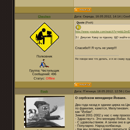
Chechen
Дата: Середа, 16.05.2012, 14:14 | Со
Quote
(
Pooh
)
http://www.youtube.com/watch?v=gnbLGm
З.І. Дякуємо Хавці за підказку, ЩО знайти в 
Спасибо!!! Я чуть не умер!!!
Полковник
Не говори мне что делать, и я не скажу куд
Группа: Чистильщик
Сообщений:
496
Статус:
Offline
Pooh
Дата: П`ятниця, 18.05.2012, 12:56 | 
О сербском менеджере Йоване.
Два года назад в здании цирка на Ц
по фамилии, кажется, Милутинович.
как "Йобан".
Зимой 2001-2002 у нас с ним произ
- Здраствутэ. Это менеджр Йобан. К
- С удовольствием. А зачем оно в ц
- Популарно. Народ колбасица.
- Как мы должны с вами связаться, 