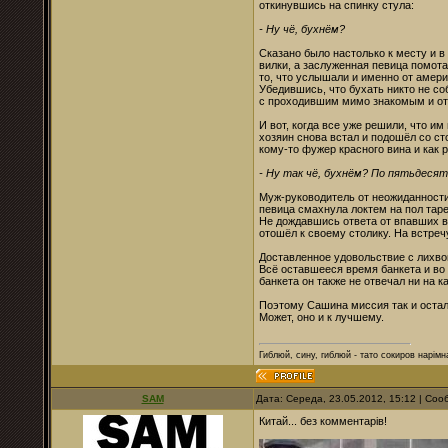
откинувшись на спинку стула:
- Ну чё, бухнём?
Сказано было настолько к месту и в 
вилки, а заслуженная певица помот
то, что услышали и именно от амер
Убедившись, что бухать никто не со
с проходившим мимо знакомым и отп
И вот, когда все уже решили, что и
хозяин снова встал и подошёл со ст
кому-то фужер красного вина и как 
- Ну так чё, бухнём? По пятьдеся
Муж-руководитель от неожиданности
певица смахнула локтем на пол таре
Не дождавшись ответа от впавших в
отошёл к своему столику. На встреч
Доставленное удовольствие с лихво
Всё оставшееся время банкета и во 
банкета он также не отвечал ни на 
Поэтому Сашина миссия так и остал
Может, оно и к лучшему.
Гиблюй, сину, гиблюй - тато сокиров нарімна
SAM
Дата: Середа, 23.05.2012, 15:12 | Со
Китай... без комментарів!