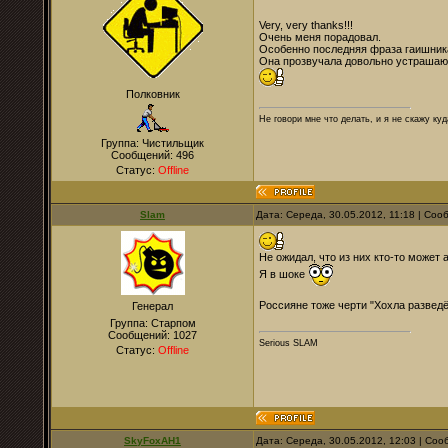
Very, very thanks!!!
Очень меня порадовал.
Особенно последняя фраза гаишник
Она прозвучала довольно устраша
Полковник
Не говори мне что делать, и я не скажу куд
Группа: Чистильщик
Сообщений:
496
Статус:
Offline
Slam
Дата: Середа, 30.05.2012, 11:18 | Со
Не ожидал, что из них кто-то может 
Я в шоке
Россияне тоже черти "Хохла разведё
Генерал
Группа: Старпом
Сообщений:
1027
Serious SLAM
Статус:
Offline
SkyFoxAH1
Дата: Середа, 30.05.2012, 12:03 | Со