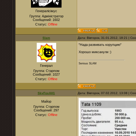
Генералісімус
Группа: Адміністратор
Сообщений:
1602
Статус:
Offline
Slam
Дата: Вівторок, 31.01.2012, 18:21 | С
"Нада развивать корупцию"
Хорошо миксанули :)
Serious SLAM
Генерал
Группа: Старпом
Сообщений:
1027
Статус:
Offline
SkyFoxAH1
Дата: Вівторок, 07.02.2012, 13:08 | С
Майор
Группа: Старпом
Сообщений:
297
Статус:
Offline