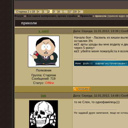
2
Сторінка
2
з
18
«
1
3
4
…
17
18
»
Форум
»
Все самое интересное, кроме страйка
»
Приколи
»
приколи
(приколи відео ф
приколи
s_pohil
Дата: Середа, 11.01.2012, 13:39 | Со
Начало боя - Ласвиль из кишки выле
оставляя 3%
кв3: арты уроды вы мне водилу и дви
через 5 минут
кв3: убейте меня пожалуйста я возл
Полковник
Группа: Старпом
Сообщений:
719
Статус:
Offline
Dok
Дата: Середа, 11.01.2012, 14:48 | Со
то не Слон, то однофамілець)))
Не задавай дурні запитання, якщо не хочеш