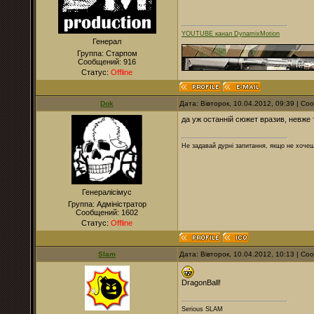
YOUTUBE канал DynamixMotion
Генерал
Группа: Старпом
Сообщений:
916
Статус:
Offline
Dok
Дата: Вівторок, 10.04.2012, 09:39 | С
да уж останній сюжет вразив, невже
Не задавай дурні запитання, якщо не хочеш
Генералісімус
Группа: Адміністратор
Сообщений:
1602
Статус:
Offline
Slam
Дата: Вівторок, 10.04.2012, 10:13 | С
DragonBall!
Serious SLAM