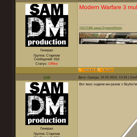
Modern Warfare 3 mult
YOUTUBE канал DynamixMotion
Генерал
Группа: Старпом
Сообщений:
916
Статус:
Offline
SAM
Дата: Середа, 15.02.2012, 13:33 | Со
Вот якос ходили ми разом з Skyfox'м 
Генерал
Группа: Старпом