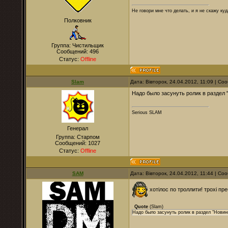
Не говори мне что делать, и я не скажу куд
Полковник
Группа: Чистильщик
Сообщений:
496
Статус:
Offline
Slam
Дата: Вівторок, 24.04.2012, 11:09 | С
Надо было засунуть ролик в раздел "
Serious SLAM
Генерал
Группа: Старпом
Сообщений:
1027
Статус:
Offline
SAM
Дата: Вівторок, 24.04.2012, 11:44 | С
хотілос по троллити! трохі пр
Quote
(
Slam
)
Надо было засунуть ролик в раздел "Новинк