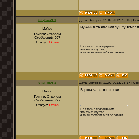
SkyFoxAH1
Дата: Вівторок, 21.02.2012, 15:15 | С
мужики в УАЗике или пуш ту темпл 
Майор
Группа: Старпом
Сообщений:
297
Статус:
Offline
Не спорь с прапорщиком,
что земля круглая,
а то он заставит тебя ее равнять.
SkyFoxAH1
Дата: Вівторок, 21.02.2012, 15:17 | С
Ворона катается с горки
Майор
Группа: Старпом
Сообщений:
297
Статус:
Offline
Не спорь с прапорщиком,
что земля круглая,
а то он заставит тебя ее равнять.