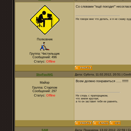
Со словами "ещё поездит" несоглас
Не говори мне что делать, и я не скажу куд
Полковник
Группа: Чистильщик
Сообщений:
496
Статус:
Offline
SkyFoxAH1
Дата: Субота, 11.02.2012, 20:51 | Со
Всем должно понравиться ...... !!!!!!!
Майор
Группа: Старпом
Сообщений:
297
Статус:
Offline
Не спорь с прапорщиком,
что земля круглая,
а то он заставит тебя ее равнять.
SAM
Дата: Понеділок, 13.02.2012, 22:59 |