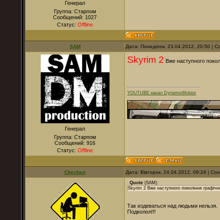
Генерал
Группа: Старпом
Сообщений:
1027
Статус:
Offline
SAM
Дата: Понеділок, 23.04.2012, 20:50 |
Skyrim 2
Вже наступного поколі
YOUTUBE канал DynamixMotion
Генерал
Группа: Старпом
Сообщений:
916
Статус:
Offline
Chechen
Дата: Вівторок, 24.04.2012, 09:24 | С
Quote
(
SAM
)
Skyrim 2 Вже наступного покоління графічно
Так издеваться над людьми нельзя.
Подколол!!!