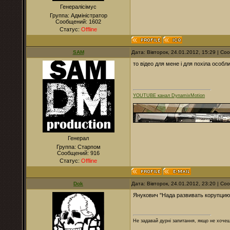
Генералісімус
Группа: Адміністратор
Сообщений:
1602
Статус:
Offline
SAM
Дата: Вівторок, 24.01.2012, 15:29 | С
то відео для мене і для похіла особливо
YOUTUBE канал DynamixMotion
Генерал
Группа: Старпом
Сообщений:
916
Статус:
Offline
Dok
Дата: Вівторок, 24.01.2012, 23:20 | С
Янукович "Нада развивать корупцию"!!!!!!
Не задавай дурні запитання, якщо не хочеш