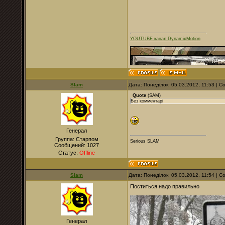
YOUTUBE канал DynamixMotion
Slam
Дата: Понеділок, 05.03.2012, 11:53 | 
Quote
(
SAM
)
Без комментарі
Генерал
Группа: Старпом
Serious SLAM
Сообщений:
1027
Статус:
Offline
Slam
Дата: Понеділок, 05.03.2012, 11:54 | 
Поститься надо правильно
Генерал