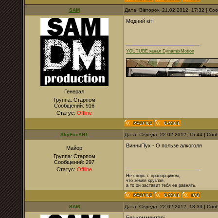
SAM
Дата: Вівторок, 21.02.2012, 17:32 | С
Модний кіт!
YOUTUBE канал DynamixMotion
Генерал
Группа: Старпом
Сообщений:
916
Статус:
Offline
SkyFoxAH1
Дата: Середа, 22.02.2012, 15:44 | Со
ВинниПух - О пользе алкоголя
Майор
Группа: Старпом
Сообщений:
297
Статус:
Offline
Не спорь с прапорщиком,
что земля круглая,
а то он заставит тебя ее равнять.
SAM
Дата: Середа, 22.02.2012, 18:33 | Со
Без комментарі