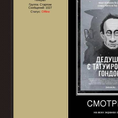
Генерал
Группа: Старпом
Сообщений:
1027
Статус:
Offline