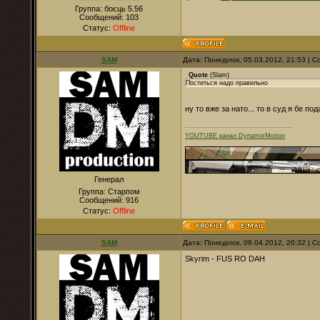
Группа: боєць 5.56
Сообщений:
103
Статус:
Offline
SAM
Дата: Понеділок, 05.03.2012, 21:53 |
Quote
(
Slam
)
Поститься надо правильно
ну то вже за нато... то в суд я бе по
YOUTUBE канал DynamixMotion
Генерал
Группа: Старпом
Сообщений:
916
Статус:
Offline
SAM
Дата: Понеділок, 09.04.2012, 20:32 |
Skyrim - FUS RO DAH