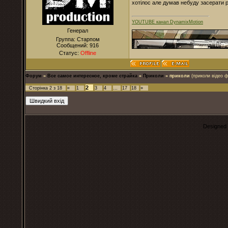
хотілос але думав небуду засерати ро
YOUTUBE канал DynamixMotion
Генерал
Группа: Старпом
Сообщений:
916
Статус:
Offline
Форум
»
Все самое интересное, кроме страйка
»
Приколи
»
приколи
(приколи відео ф
2
Сторінка
2
з
18
«
1
3
4
…
17
18
»
Designed