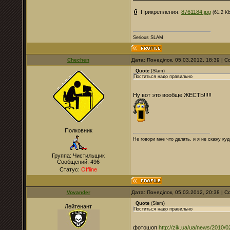
Прикрепления:
8761184.jpg
(61.2 Kb
Serious SLAM
Chechen
Дата: Понеділок, 05.03.2012, 18:39 |
Quote
(
Slam
)
Поститься надо правильно
Ну вот это вообще ЖЕСТЬ!!!!!
Полковник
Не говори мне что делать, и я не скажу куд
Группа: Чистильщик
Сообщений:
496
Статус:
Offline
Vovander
Дата: Понеділок, 05.03.2012, 20:38 |
Quote
(
Slam
)
Лейтенант
Поститься надо правильно
фотошоп
http://zik.ua/ua/news/2010/