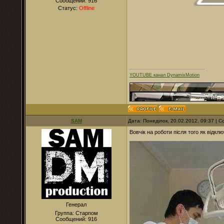
Сообщений:
916
Статус:
Offline
YOUTUBE канал DynamixMotion
SAM
Дата: Понеділок, 20.02.2012, 09:37 |
Вовчік на роботи після того як відкл
Генерал
Группа: Старпом
Сообщений:
916