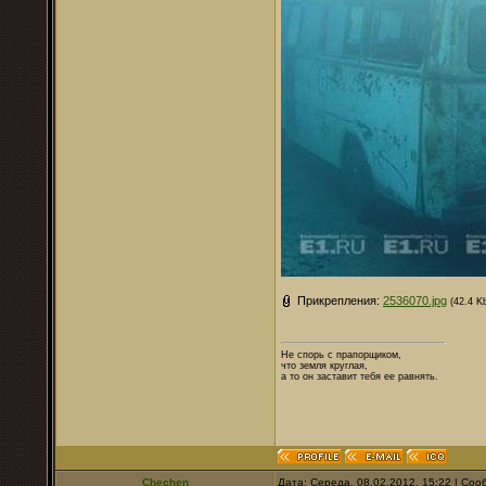
Прикрепления:
2536070.jpg
(42.4 K
Не спорь с прапорщиком,
что земля круглая,
а то он заставит тебя ее равнять.
Chechen
Дата: Середа, 08.02.2012, 15:22 | Со