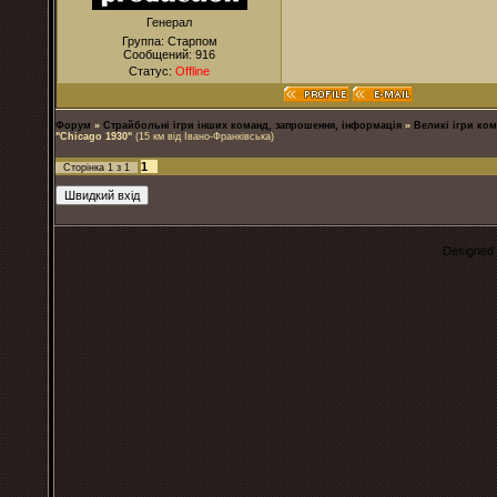
Генерал
Группа: Старпом
Сообщений:
916
Статус:
Offline
Форум
»
Страйбольні ігри інших команд, запрошення, інформація
»
Великі ігри ком
"Chicago 1930"
(15 км від Івано-Франківська)
1
Сторінка
1
з
1
Designed