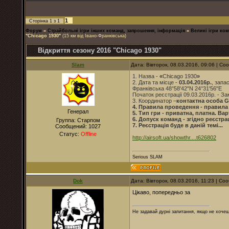
1
Сторінка
1
з
1
Форум
»
Страйбольні ігри інших команд, запрошення, інформація
»
Великі ігри ком
"Chicago 1930"
(15 км від Івано-Франківська)
Відкриття сезону 2016 "Chicago 1930"
Slam
Дата: Вівторок, 08.03.2016, 09:06 | С
1. Назва -
«
Chicago 1930
»
2. Дата та місце -
03.04.2016р.
, запа
Франківська 48°58'42"N 24°31'56"E
Початок реєстрації 09.03.2016р. - За
3. Координатор –
контактна особа G
4. Правила проведення - правил
Генерал
5. Тип гри - приватна, платна. Варті
6. Допуск команд - згідно реєстра
Группа: Старпом
7. Реєстрація буде в даній темі...
Сообщений:
1027
Статус:
Offline
http://airsoft.ua/showthr....t626802
Serious SLAM
Dok
Дата: Вівторок, 08.03.2016, 11:23 | С
Цікаво, попередньо за
Не задавай дурні запитання, якщо не хочеш