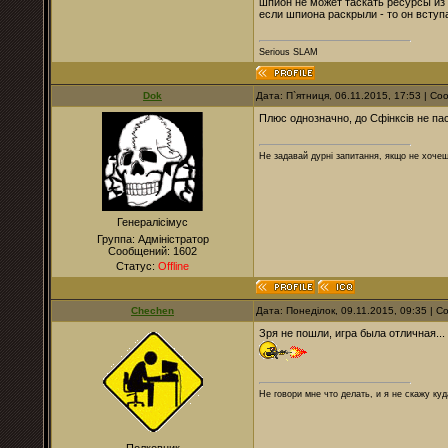
шпион не может таскать ресурсы из 
если шпиона раскрыли - то он вступа
Serious SLAM
Dok
Дата: П`ятниця, 06.11.2015, 17:53 | С
Плюс однозначно, до Сфінксів не па
Не задавай дурні запитання, якщо не хочеш
Генералісімус
Группа: Адміністратор
Сообщений:
1602
Статус:
Offline
Chechen
Дата: Понеділок, 09.11.2015, 09:35 | 
Зря не пошли, игра была отличная...
Не говори мне что делать, и я не скажу куд