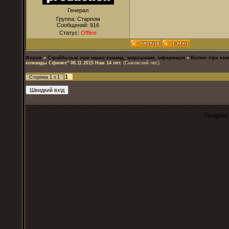
Генерал
Группа: Старпом
Сообщений:
916
Статус:
Offline
Форум
»
Страйбольні ігри інших команд, запрошення, інформація
»
Великі ігри ком
команды Сфинкс" 08.11.2015 Нам 14 лет.
(Сыховский лес)
1
Сторінка
1
з
1
Designed