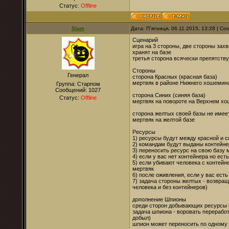
Статус:
Offline
Slam
Дата: П`ятниця, 06.11.2015, 13:28 | С
Сценарий
игра на 3 стороны, две стороны зах
хранят на базе
третья сторона всячески препятств
Стороны
Генерал
сторона Красных (красная база)
мертвяк в районе Нижнего хошемин
Группа: Старпом
Сообщений:
1027
сторона Синих (синяя база)
Статус:
Offline
мертвяк на повороте на Верхнем х
сторона желтых своей базы не имее
мертвяк на желтой базе
Ресурсы
1) ресурсы будут между красной и 
2) командам будут выданы контейн
3) переносить ресурс на свою базу 
4) если у вас нет контейнера но ест
5) если убивают человека с контейн
мертвяк
6) после оживления, если у вас ест
7) задача стороны желтых - возвра
человека и без контейнеров)
дополнение Шпионы
среди сторон добывающих ресурсы 
задача шпиона - воровать переработ
добыл)
шпион может переносить по одному р