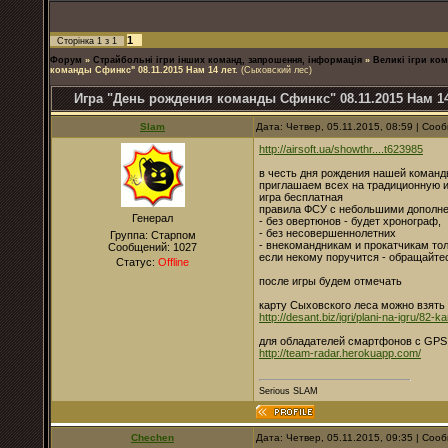
1
Сторінка
1
з
1
Форум
»
Страйбольні ігри інших команд, запрошення, інформація
»
Великі ігри ком
команды Сфинкс" 08.11.2015 Нам 14 лет.
(Сыховский лес)
Игра "День рождения команды Сфинкс" 08.11.2015 Нам 14
Slam
Дата: Четвер, 05.11.2015, 08:59 | Со
http://airsoft.ua/showthr....t623985
в честь дня рождения нашей коман
приглашаем всех на традиционную и
игра бесплатная
правила ФСУ с небольшими дополн
Генерал
- без овертюнов - будет хронограф,
- без несовершеннолетних
Группа: Старпом
- внекомандникам и прокатчикам тол
Сообщений:
1027
если некому поручится - обращайте
Статус:
Offline
после игры будем отмечать
карту Сыховского леса можно взять 
http://desant.biz/igri/plani-na-igru/82-ka
для обладателей смартфонов с GPS 
http://team-radar.herokuapp.com/
Serious SLAM
Chechen
Дата: Четвер, 05.11.2015, 09:35 | Со