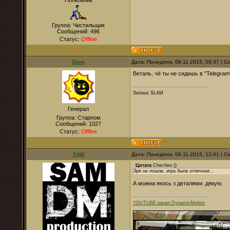
Полковник
Группа: Чистильщик
Сообщений:
496
Статус:
Offline
Slam
Дата: Понеділок, 09.11.2015, 09:37 | 
Веталь, чё ты не сидишь в "Telegram
Serious SLAM
Генерал
Группа: Старпом
Сообщений:
1027
Статус:
Offline
SAM
Дата: Понеділок, 09.11.2015, 12:01 | 
Цитата
Chechen
(
)
Зря не пошли, игра была отличная...
А можна якось з деталями. дякую.
YOUTUBE канал DynamixMotion