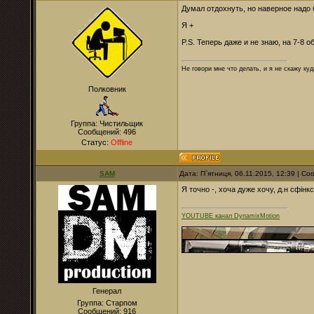
Думал отдохнуть, но наверное надо 
Я +
P.S. Теперь даже и не знаю, на 7-8 о
Не говори мне что делать, и я не скажу куд
Полковник
Группа: Чистильщик
Сообщений:
496
Статус:
Offline
SAM
Дата: П`ятниця, 06.11.2015, 12:39 | С
Я точно -, хоча дуже хочу, д.н сфінкс
YOUTUBE канал DynamixMotion
Генерал
Группа: Старпом
Сообщений:
916