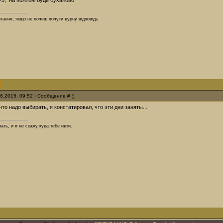
-5, на полігоні буде бухалово
итання, якщо не хочеш почути дурну відповідь
06.2015, 09:52 | Сообщение #
5
что надо выбирать, я констатировал, что эти дни заняты...
ать, и я не скажу куда тебе идти.