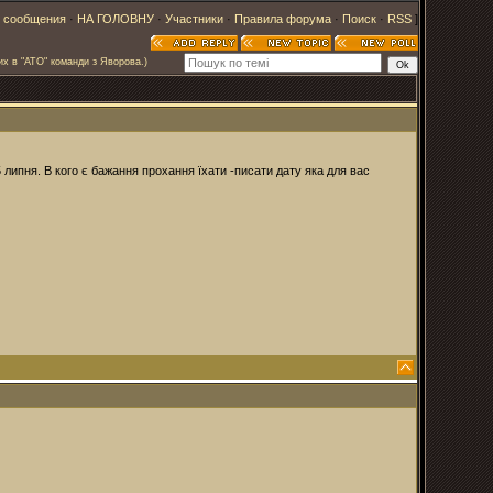
 сообщения
·
НА ГОЛОВНУ
·
Участники
·
Правила форума
·
Поиск
·
RSS
]
их в "АТО" команди з Яворова.)
 липня. В кого є бажання прохання їхати -писати дату яка для вас