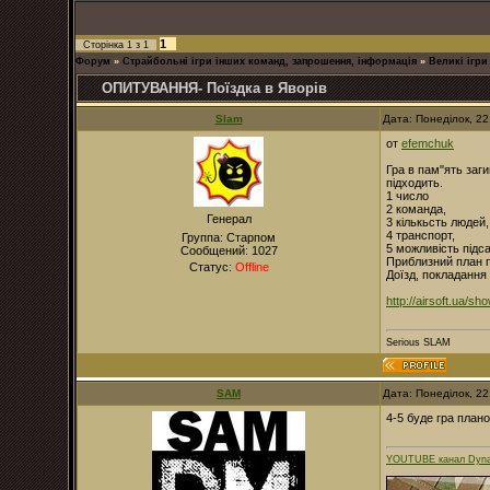
1
Сторінка
1
з
1
Форум
»
Страйбольні ігри інших команд, запрошення, інформація
»
Великі ігри
ОПИТУВАННЯ- Поїздка в Яворів
Slam
Дата: Понеділок, 2
от
efemchuk
Гра в пам"ять заг
підходить.
1 число
2 команда,
Генерал
3 кількьсть людей,
4 транспорт,
Группа: Старпом
5 можливість підса
Сообщений:
1027
Приблизний план п
Статус:
Offline
Доїзд, покладання
http://airsoft.ua/sh
Serious SLAM
SAM
Дата: Понеділок, 2
4-5 буде гра плано
YOUTUBE канал Dyna