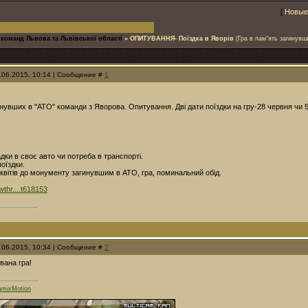
[
Новые
 команд Львова та Львівської області
»
ОПИТУВАННЯ- Поїздка в Яворів
(Гра в пам"ять загинувш
2.06.2015, 10:14 | Сообщение #
1
инувших в "АТО" команди з Яворова. Опитування. Дві дати поїздки на гру-28 червня чи 5
дки в своє авто чи потреба в транспорті.
оїздки.
 квітів до монументу загинувшим в АТО, гра, поминальний обід.
owthr....t618153
2.06.2015, 10:34 | Сообщение #
2
вана гра!
mixMotion