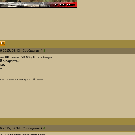
06.2015, 08:43 | Сообщение #
3
го ДР, значит 28.06 у Игоря бодун.
й в Карпатах.
гра.
аю...
ать, и я не скажу куда тебе идти.
06.2015, 09:34 | Сообщение #
4