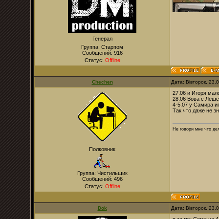
Генерал
Группа: Старпом
Сообщений:
916
Статус:
Offline
Chechen
Дата: Вівторок, 23.
27.06 и Игоря мало
28.06 Вова с Лёше
4-5.07 у Самира и
Так что даже не зн
Не говори мне что дел
Полковник
Группа: Чистильщик
Сообщений:
496
Статус:
Offline
Dok
Дата: Вівторок, 23.