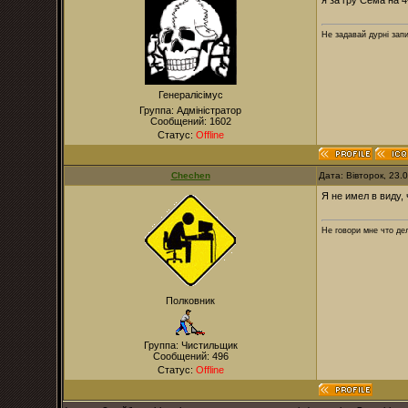
я за гру Сема на 4
Не задавай дурні зап
Генералісімус
Группа: Адміністратор
Сообщений:
1602
Статус:
Offline
Chechen
Дата: Вівторок, 23.
Я не имел в виду, 
Не говори мне что дел
Полковник
Группа: Чистильщик
Сообщений:
496
Статус:
Offline