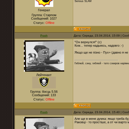
Serious SLAM
Генерал
Группа: Старпом
Сообщений:
1027
Статус:
Offline
Pooh
Дата: Середа, 23.04.2014, 15:09 | Со
"Он вернулся!" (с)
Кхм... тепер надыюсь, надовго :-)
Якщо ще не пізно - Пух+ (давно я не
Гиблюй, сину, гиблюй - тато сокиров нарімна
Лейтенант
Группа: боєць 5.56
Сообщений:
133
Статус:
Offline
Pooh
Дата: Середа, 23.04.2014, 15:40 | Со
Але ще в мене думка: якщо треба буд
Раковці - то простіше, а от чи варто 