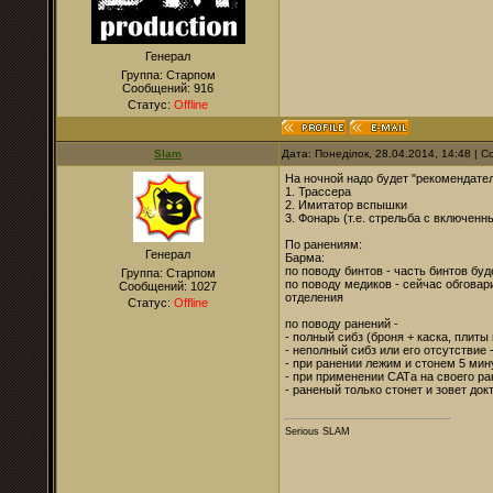
Генерал
Группа: Старпом
Сообщений:
916
Статус:
Offline
Slam
Дата: Понеділок, 28.04.2014, 14:48 |
На ночной надо будет "рекомендател
1. Трассера
2. Имитатор вспышки
3. Фонарь (т.е. стрельба с включен
По ранениям:
Генерал
Барма:
по поводу бинтов - часть бинтов буд
Группа: Старпом
по поводу медиков - сейчас обговар
Сообщений:
1027
отделения
Статус:
Offline
по поводу ранений -
- полный сибз (броня + каска, плиты
- неполный сибз или его отсутствие 
- при ранении лежим и стонем 5 мину
- при применении САТа на своего ра
- раненый только стонет и зовет док
Serious SLAM