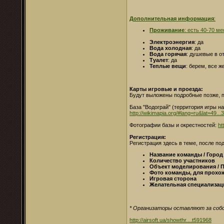
Дополнительная информация
:
Проживание
: есть 40-70 м
Электроэнергия
: да
Вода холодная
: да
Вода горячая
: душевые в о
Туалет
: да
Теплые вещи
: берем, все ж
Карты игровые и проезда:
Будут выложены подробные позже, п
База "Водограй" (территория игры на
http://wikimapia.org/#lang=ru&lat=49
Фотографии базы и окрестностей:
ht
Регистрация:
Регистрация здесь в теме, после п
Название команды / Город
Количество участников
Объект моделирования / 
Фото команды, для прохо
Игровая сторона
Желательная специализац
* Организаторы оставляют за собо
http://airsoft.ua/showthr....t591968