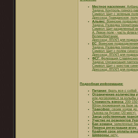
Местное население
: Албан
Задача: Контроль горного р
Символ: Щит с зеленым пол
Дресскод: Гражданское, пол
Альянс
: Воинские подразде
Задача: Разведка территории
Символ: Щит разделенный ве
А. Левое поле - часть флага
Великобритании.
Дресскод: ЛП/ХП для подраз
ЕС
: Воинские подразделения
Задача: Разведка территории
Символ: Щит с полем синего 
Дресскод: ЛП/ХП для подраз
ФСГ
: Федерация Славянских
Задача: Организация партиз
Символ: Щит с крестом синег
Дресскод: ЛП/ХП для подраз
Подробная информация:
Питание
: брать все с собой
Ограничение количества 
или договоримся за колыбы 
Стоимость взноса
: 200-15
80грн проживания на базе за
Трансфер:
своим ходом до 
Львова на бусике (20 мест).
Заезд собственным транс
Участие не резидентов Ук
Бан команд
: заявленные ба
Период регистрации игру
:
Крайний срок оплаты взн
Шевроны
: нету