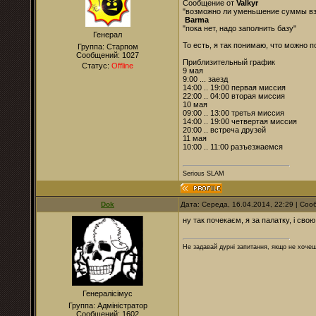
Сообщение от
Valkyr
"возможно ли уменьшение суммы взно
Barma
"пока нет, надо заполнить базу"
Генерал
То есть, я так понимаю, что можно 
Группа: Старпом
Сообщений:
1027
Приблизительный график
Статус:
Offline
9 мая
9:00 ... заезд
14:00 .. 19:00 первая миссия
22:00 .. 04:00 вторая миссия
10 мая
09:00 .. 13:00 третья миссия
14:00 .. 19:00 четвертая миссия
20:00 .. встреча друзей
11 мая
10:00 .. 11:00 разъезжаемся
Serious SLAM
Dok
Дата: Середа, 16.04.2014, 22:29 | Со
ну так почекаєм, я за палатку, і св
Не задавай дурні запитання, якщо не хочеш
Генералісімус
Группа: Адміністратор
Сообщений:
1602