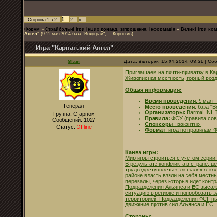
1
Сторінка
1
з
2
2
»
Форум
»
Страйбольні ігри інших команд, запрошення, інформація
»
Великі ігри ком
Ангел"
(9-11 мая 2014 база "Водограй", с. Коростив)
Игра "Карпатский Ангел"
Slam
Дата: Вівторок, 15.04.2014, 08:31 | С
Приглашаем на почти-приватку в К
Живописная местность, горный возд
Общая информация:
Время проведения
: 9 мая 
Генерал
Место проведения
: база "
Организаторы:
BarmaLINI, T
Группа: Старпом
Правила:
ФСУ (правила сове
Сообщений:
1027
Спонсоры
: вакантно
Статус:
Offline
Формат
: игра по правилам 
Канва игры:
Мир игры строиться с учетом серии 
В результате конфликта в стране, це
труднодоступностью, оказался откол
районе власть взяли на себя местн
перевалы, через которые идет контр
Подразделения Альянса и ЕС высажи
ситуацию в регионе и попробовать з
территорией. Подразделения ФСГ пы
движение против сил Альянса и ЕС.
Стороны: