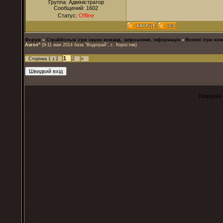
Группа: Адміністратор
Сообщений:
1602
Статус:
Offline
Форум
»
Страйбольні ігри інших команд, запрошення, інформація
»
Великі ігри ком
Ангел"
(9-11 мая 2014 база "Водограй", с. Коростив)
1
Сторінка
1
з
2
2
»
Designed