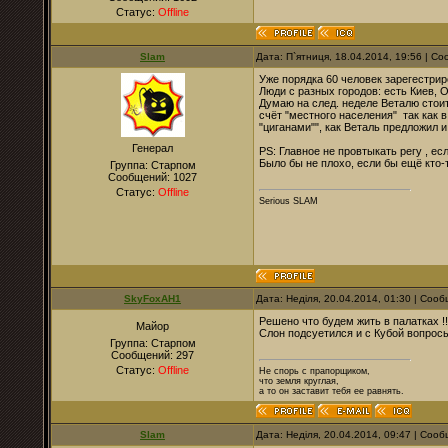
Статус:
Offline
Slam
Дата: П`ятниця, 18.04.2014, 19:56 | 
Уже порядка 60 человек зарегестрир
Люди с разных городов: есть Киев, О
Думаю на след. неделе Веталю стоит
счёт "местного населения" так как в
"циганами"", как Веталь предложил 
Генерал
PS: Главное не провтыкать регу , ес
Было бы не плохо, если бы ещё кто-
Группа: Старпом
Сообщений:
1027
Статус:
Offline
Serious SLAM
SkyFoxAH1
Дата: Неділя, 20.04.2014, 01:30 | Соо
Решено что будем жить в палатках !!
Майор
Слон подсуетился и с Кубой вопрос
Группа: Старпом
Сообщений:
297
Статус:
Offline
Не спорь с прапорщиком,
что земля круглая,
а то он заставит тебя ее равнять.
Slam
Дата: Неділя, 20.04.2014, 09:47 | Соо