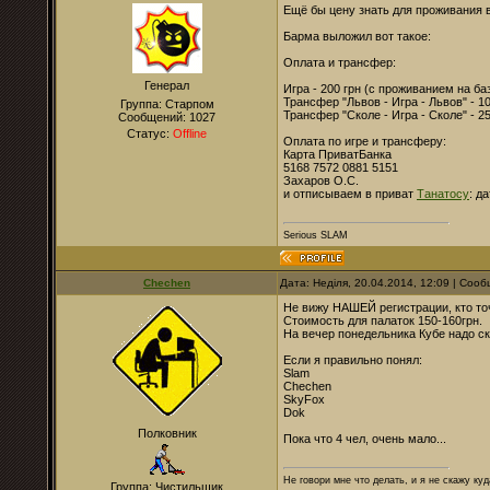
Ещё бы цену знать для проживания в
Барма выложил вот такое:
Оплата и трансфер:
Генерал
Игра - 200 грн (с проживанием на ба
Трансфер "Львов - Игра - Львов" - 1
Группа: Старпом
Трансфер "Сколе - Игра - Сколе" - 25
Сообщений:
1027
Статус:
Offline
Оплата по игре и трансферу:
Карта ПриватБанка
5168 7572 0881 5151
Захаров О.С.
и отписываем в приват
Танатосу
: д
Serious SLAM
Chechen
Дата: Неділя, 20.04.2014, 12:09 | Соо
Не вижу НАШЕЙ регистрации, кто то
Стоимость для палаток 150-160грн.
На вечер понедельника Кубе надо ск
Если я правильно понял:
Slam
Chechen
SkyFox
Dok
Полковник
Пока что 4 чел, очень мало...
Не говори мне что делать, и я не скажу куд
Группа: Чистильщик