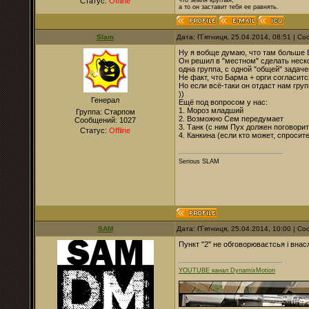
Статус:
Offline
что земля круглая,
а то он заставит тебя ее равнять.
Slam
Дата: П`ятниця, 25.04.2014, 08:51 | 
Ну я вобще думаю, что там больше 
Он решил в "местном" сделать неско
одна группа, с одной "общей" задачей
Не факт, что Барма + орги согласитс
Но если всё-таки он отдаст нам гру
))
Генерал
Ещё под вопросом у нас:
1. Мороз младший
Группа: Старпом
2. Возможно Сем передумает
Сообщений:
1027
3. Танк (с ним Пух должен поговорит
Статус:
Offline
4. Канкина (если кто может, спросите
Serious SLAM
SAM
Дата: П`ятниця, 25.04.2014, 10:00 | 
Пункт "2" не обговорюваєтсья і внасл
YOUTUBE канал DynamixMotion