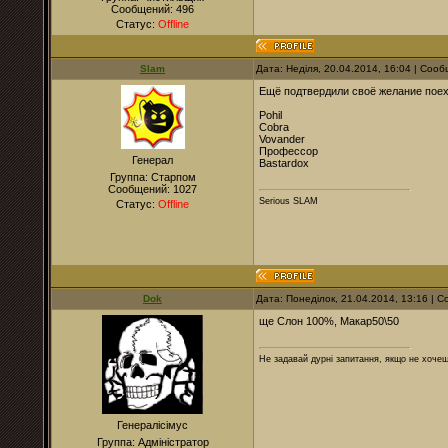
Сообщений:
496
Статус:
Offline
Slam
Дата: Неділя, 20.04.2014, 16:04 | Соо
Ещё подтвердили своё желание поех
Pohil
Cobra
Vovander
Профессор
Генерал
Bastardox
Группа: Старпом
Сообщений:
1027
Serious SLAM
Статус:
Offline
Dok
Дата: Понеділок, 21.04.2014, 13:16 |
ще Слон 100%, Макар50\50
Не задавай дурні запитання, якщо не хочеш
Генералісімус
Группа: Адміністратор