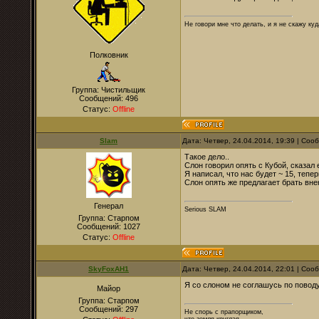
Не говори мне что делать, и я не скажу куд
Полковник
Группа: Чистильщик
Сообщений:
496
Статус:
Offline
Slam
Дата: Четвер, 24.04.2014, 19:39 | Со
Такое дело..
Слон говорил опять с Кубой, сказал 
Я написал, что нас будет ~ 15, тепер
Слон опять же предлагает брать внек
Генерал
Serious SLAM
Группа: Старпом
Сообщений:
1027
Статус:
Offline
SkyFoxAH1
Дата: Четвер, 24.04.2014, 22:01 | Со
Я со слоном не соглашусь по поводу
Майор
Группа: Старпом
Сообщений:
297
Не спорь с прапорщиком,