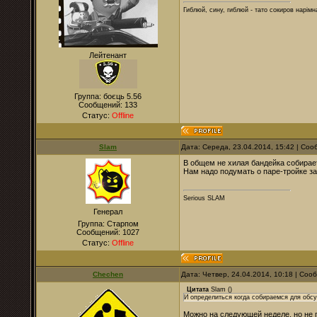
Гиблюй, сину, гиблюй - тато сокиров нарімна
Лейтенант
Группа: боєць 5.56
Сообщений:
133
Статус:
Offline
Slam
Дата: Середа, 23.04.2014, 15:42 | Со
В общем не хилая бандейка собирае
Нам надо подумать о паре-тройке за
Serious SLAM
Генерал
Группа: Старпом
Сообщений:
1027
Статус:
Offline
Chechen
Дата: Четвер, 24.04.2014, 10:18 | Со
Цитата
Slam
(
)
И определиться когда собираемся для обсу
Можно на следующей неделе, но не по