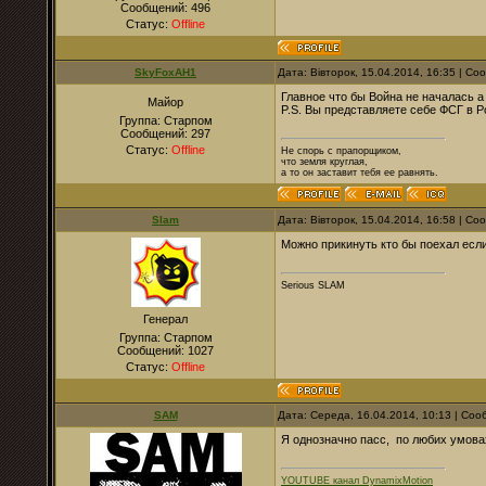
Сообщений:
496
Статус:
Offline
SkyFoxAH1
Дата: Вівторок, 15.04.2014, 16:35 | С
Главное что бы Война не началась а 
Майор
P.S. Вы представляете себе ФСГ в Р
Группа: Старпом
Сообщений:
297
Статус:
Offline
Не спорь с прапорщиком,
что земля круглая,
а то он заставит тебя ее равнять.
Slam
Дата: Вівторок, 15.04.2014, 16:58 | С
Можно прикинуть кто бы поехал если 
Serious SLAM
Генерал
Группа: Старпом
Сообщений:
1027
Статус:
Offline
SAM
Дата: Середа, 16.04.2014, 10:13 | Со
Я однозначно пасс, по любих умова
YOUTUBE канал DynamixMotion