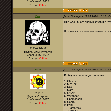
Сообщений:
1602
Статус:
Offline
Dok
Дата: Понеділок, 21.04.2014, 13:17 |
і ше Слон вчора звонив казав що Куб
Не задавай дурні запитання, якщо не хочеш
Генералісімус
Группа: Адміністратор
Сообщений:
1602
Статус:
Offline
Slam
Дата: Понеділок, 21.04.2014, 21:19 |
В общем список подитоженный:
1. Chechen
2. SkyFox
3. Dok
4. Slam
Генерал
5. O'Shy
6. Vovander
Группа: Старпом
7. Профессор
Сообщений:
1027
8. Cobra
Статус:
Offline
9. Pohil
10. Bastardox
11. Moroz T