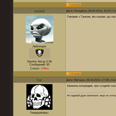
mortarik
Дата: Понеділок, 28.04.2014, 22:03 |
Говорив з Танком, він сказав, що пас
Лейтенант
Группа: боєць 5.56
Сообщений:
93
Статус:
Offline
Dok
Дата: Вівторок, 29.04.2014, 17:28 | С
Канкина попередив, про сходняк ска
Не задавай дурні запитання, якщо не хочеш
Генералісімус