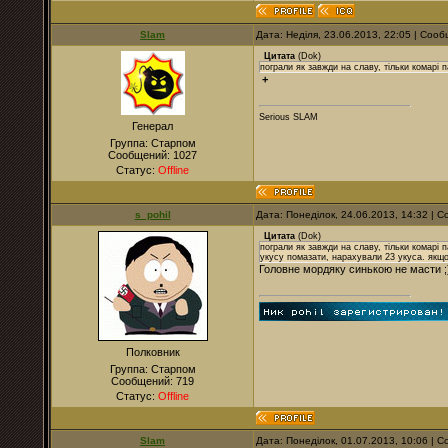
Slam
Дата: Неділя, 23.06.2013, 22:05 | Соо
Цитата
(
Dok
)
пограли як завжди на славу, тільки комарі 
+
Serious SLAM
Генерал
Группа: Старпом
Сообщений:
1027
Статус:
Offline
s_pohil
Дата: Понеділок, 24.06.2013, 14:32 |
Цитата
(
Dok
)
пограли як завжди на славу, тільки комарі 
укусу помазати, нарахували 23 укуса. якщ
Головне мордяку синькою не масти ;
Полковник
Группа: Старпом
Сообщений:
719
Статус:
Offline
Slam
Дата: Понеділок, 01.07.2013, 10:06 |