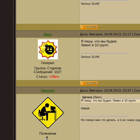
Serious SLAM
Slam
Дата: Вівторок, 18.06.2013, 12:17 | С
Я пишу, что мы будем.
Лимит в 10 групп.
Serious SLAM
Генерал
Группа: Старпом
Сообщений:
1027
Статус:
Offline
Chechen
Дата: Вівторок, 18.06.2013, 23:47 | С
Цитата
(
Slam
)
Я пишу, что мы будем. Лимит в 10 групп.
пиши
Не говори мне что делать, и я не скажу куд
Полковник