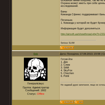
основной линии обороны, так же не 
Охрана может иметь при себе ценны
исследований.
Баны
Команда Сфинкс поддерживает баны
Печеньки.
1. Команда у которой не будет бунк
Информация будет дополняться.
http://airsoft.ua/showthread.php?t=233
Serious SLAM
Dok
Дата: Понеділок, 17.06.2013, 15:58 |
Готові йти
1. Док
2. Слем
3. SAM
4. SkyFox
5. Chechen
6. Pohil
Генералісімус
Не задавай дурні запитання, якщо не хочеш
Группа: Адміністратор
Сообщений:
1602
Статус:
Offline