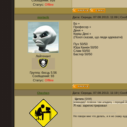
Сообщений:
916
Статус:
Offline
mortarik
Дата: Середа, 07.08.2013, 11:09 | Со
Бо +
Професор +
Деня +
Коріш Дені +
(Похіл сказав, що люди адекватні)
Пух 50/50
Юра Канкін 50/50
Слам 50/50
Бастер 50/50
Лейтенант
Группа: боєць 5.56
Сообщений:
93
Статус:
Offline
Chechen
Дата: Середа, 07.08.2013, 11:19 | Со
Цитата
(
SAM
)
командир! позвони там аладину і передай 
Я нас зарегистрировал
Не говори мне что делать, и я не скажу куд