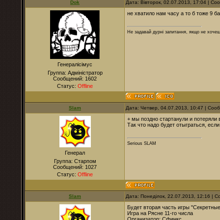
Dok
Дата: Вівторок, 02.07.2013, 17:04 | С
не хватило нам часу а то б тоже 9 б
Не задавай дурні запитання, якщо не хочеш
Генералісімус
Группа: Адміністратор
Сообщений:
1602
Статус:
Offline
Slam
Дата: Четвер, 04.07.2013, 10:47 | Со
+ мы поздно стартанули и потеряли 
Так что надо будет отыграться, если 
Serious SLAM
Генерал
Группа: Старпом
Сообщений:
1027
Статус:
Offline
Slam
Дата: Понеділок, 22.07.2013, 12:16 |
Будет вторая часть игры "Секретны
Игра на Рясне 11-го числа
Организатор: Сфинкс