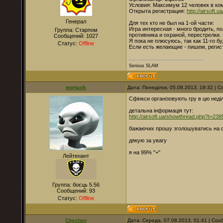
Условия: Максимум 12 человек в ко
Открыта регистрация:
http://airsoft
Генерал
Для тех кто не был на 1-ой части:
Игра интересная - много бродить, п
Группа: Старпом
противника и охраной, перестрелки.
Сообщений:
1027
Я пока не плюсуюсь, так как 11-го бу
Статус:
Offline
Если есть желающие - пишем, регист
Serious SLAM
mortarik
Дата: Понеділок, 05.08.2013, 19:32 |
Сфінкси організовують гру в цю неділ
детальна інформація тут:
http://airsoft.ua/showthread.php?t=238
бажаючих прошу зголошуватись на ф
дякую за увагу
я на 99% "+"
Лейтенант
Группа: боєць 5.56
Сообщений:
93
Статус:
Offline
Chechen
Дата: Середа, 07.08.2013, 01:41 | Со