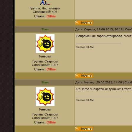
Группа: Чистильщик
Сообщений:
496
Статус:
Offline
Slam
Дата: Середа, 19.06.2013, 10:19 | Со
Вовремя нас зарегистрировал. Мест 
Serious SLAM
Генерал
Группа: Старпом
Сообщений:
1027
Статус:
Offline
Slam
Дата: Четвер, 20.06.2013, 14:00 | Со
Re: Игра "Секретные данные".Старт 
Serious SLAM
Генерал
Группа: Старпом
Сообщений:
1027
Статус:
Offline