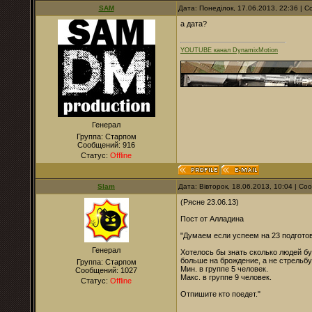
SAM
Дата: Понеділок, 17.06.2013, 22:36 |
а дата?
YOUTUBE канал DynamixMotion
Генерал
Группа: Старпом
Сообщений:
916
Статус:
Offline
Slam
Дата: Вівторок, 18.06.2013, 10:04 | С
(Рясне 23.06.13)
Пост от Алладина
"Думаем если успеем на 23 подготов
Генерал
Хотелось бы знать сколько людей буд
больше на брождение, а не стрельбу
Группа: Старпом
Мин. в группе 5 человек.
Сообщений:
1027
Макс. в группе 9 человек.
Статус:
Offline
Отпишите кто поедет."