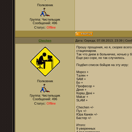
Полковник
Группа: Чистильщик
Сообщений:
496
Статус:
Offline
Chechen
Дата: Середа, 07.08.2013, 23:39 | Со
Прошу прощения, но я, скорее всего
стационаром.
Так что днем в больничке, ночью у б
Еще раз сори, но так случилось.
Подбил список бойцов на эту игру:
Мороз +
Талян +
SAM +
Полковник
Бо +
Професор +
Деня +
Коріш Дені +
Группа: Чистильщик
Makar +
Сообщений:
496
SLAM +
Статус:
Offline
Chechen +/-
Пух +/-
Юра Канкін +/-
Бастер
+/-
Итого:
9 уверенных