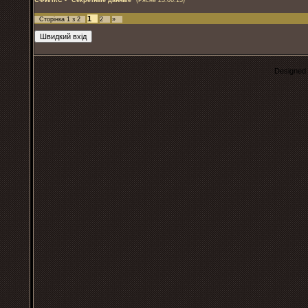
СФИНКС - "Секретные данные"
(Рясне 23.06.13)
1
Сторінка
1
з
2
2
»
Designed