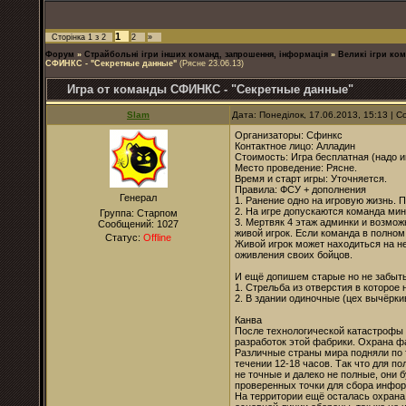
1
Сторінка
1
з
2
2
»
Форум
»
Страйбольні ігри інших команд, запрошення, інформація
»
Великі ігри ком
СФИНКС - "Секретные данные"
(Рясне 23.06.13)
Игра от команды СФИНКС - "Секретные данные"
Slam
Дата: Понеділок, 17.06.2013, 15:13 |
Организаторы: Сфинкс
Контактное лицо: Алладин
Стоимость: Игра бесплатная (надо 
Место проведение: Рясне.
Время и старт игры: Уточняется.
Правила: ФСУ + дополнения
Генерал
1. Ранение одно на игровую жизнь. 
2. На игре допускаются команда мин
Группа: Старпом
3. Мертвяк 4 этаж админки и возмож
Сообщений:
1027
живой игрок. Если команда в полном
Статус:
Offline
Живой игрок может находиться на не
оживления своих бойцов.
И ещё допишем старые но не забыт
1. Стрельба из отверстия в которое
2. В здании одиночные (цех вычёрки
Канва
После технологической катастрофы 
разработок этой фабрики. Охрана ф
Различные страны мира подняли по 
течении 12-18 часов. Так что для 
не точные и далеко не полные, они 
проверенных точки для сбора инфо
На территории ещё осталась охрана