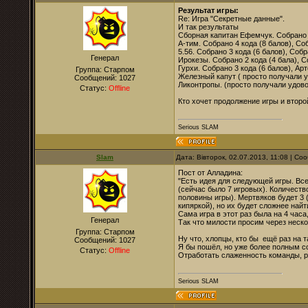
Результат игры:
Re: Игра "Секретные данные".
И так результаты
Сборная капитан Ефемчук. Собрано 2
А-тим. Собрано 4 кода (8 балов), Со
5.56. Собрано 3 кода (6 балов), Собр
Генерал
Ирокезы. Собрано 2 кода (4 бала), С
Гурхи. Собрано 3 кода (6 балов), Ар
Группа: Старпом
Железный капут ( просто получали у
Сообщений:
1027
Ликонтропы. (просто получали удово
Статус:
Offline
Кто хочет продолжение игры и второ
Serious SLAM
Slam
Дата: Вівторок, 02.07.2013, 11:08 | С
Пост от Алладина:
"Есть идея для следующей игры. Вс
(сейчас было 7 игровых). Количест
половины игры). Мертвяков будет 3 
кипяркой), но их будет сложнее найти
Сама игра в этот раз была на 4 часа
Генерал
Так что милости просим через нескол
Группа: Старпом
Ну что, хлопцы, кто бы ещё раз на т
Сообщений:
1027
Я бы пошёл, но уже более полным со
Статус:
Offline
Отработать слаженность команды, ра
Serious SLAM