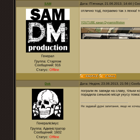
SAM
Дата: П`ятниця, 21.06.2013, 14:44 | 
отлично тоді, пограемо так з лехка! 
YOUTUBE канал DynamixMotion
Генерал
Группа: Старпом
Сообщений:
916
Статус:
Offline
Dok
Дата: Неділя, 23.06.2013, 21:56 | Соо
пограли як завжди на славу, тільки к
порадила синькою місця укусу помаз
Не задавай дурні запитання, якщо не хочеш
Генералісімус
Группа: Адміністратор
Сообщений:
1602
Статус:
Offline