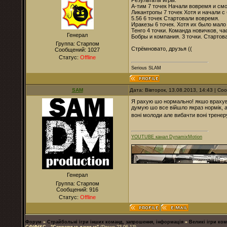
Результаты игры.
А-тим 7 точек Начали вовремя и см
Ликантропы 7 точек Хотя и начали 
5.56 6 точек Стартовали вовремя.
Иракезы 6 точек. Хотя их было мало
Тенго 4 точки. Команда новичков, ча
Генерал
Бобры и компания. 3 точки. Стартов
Группа: Старпом
Стрёмновато, друзья ((
Сообщений:
1027
Статус:
Offline
Serious SLAM
SAM
Дата: Вівторок, 13.08.2013, 14:43 | С
Я рахую шо нормально! якшо врахуват
думую шо все війшло якраз нормік, а
воні молоди але вибачти воні трене
YOUTUBE канал DynamixMotion
Генерал
Группа: Старпом
Сообщений:
916
Статус:
Offline
Форум
»
Страйбольні ігри інших команд, запрошення, інформація
»
Великі ігри ком