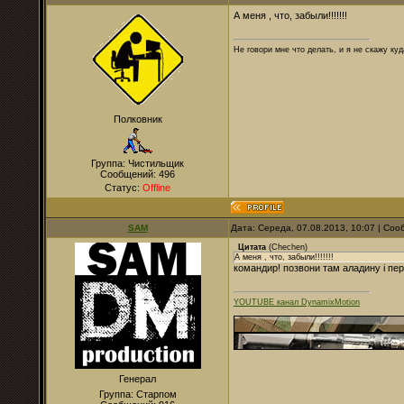
А меня , что, забыли!!!!!!!
Не говори мне что делать, и я не скажу куд
Полковник
Группа: Чистильщик
Сообщений:
496
Статус:
Offline
SAM
Дата: Середа, 07.08.2013, 10:07 | Со
Цитата
(
Chechen
)
А меня , что, забыли!!!!!!!
командир! позвони там аладину і пе
YOUTUBE канал DynamixMotion
Генерал
Группа: Старпом