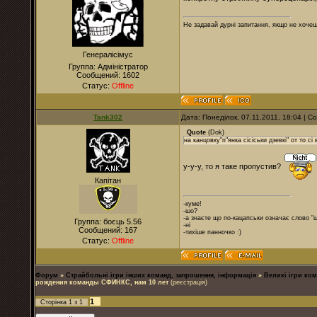
Не задавай дурні запитання, якщо не хочеш
Генералісімус
Группа: Адміністратор
Сообщений:
1602
Статус:
Offline
Tank302
Дата: Понеділок, 07.11.2011, 18:04 | 
Quote
(
Dok
)
на канцовку"п"янка сісіськи дзевкі" от то сі
у-у-у, то я таке пропустив?
Капітан
-куме!
-шо?
-а знаєте що по-кацапськи означає слово "
Группа: боєць 5.56
-ні
Сообщений:
167
-тихіше панночко :)
Статус:
Offline
Форум
»
Страйбольні ігри інших команд, запрошення, інформація
»
Великі ігри ком
рождения команды СФИНКС, нам 10 лет
(реєстрація)
1
Сторінка
1
з
1