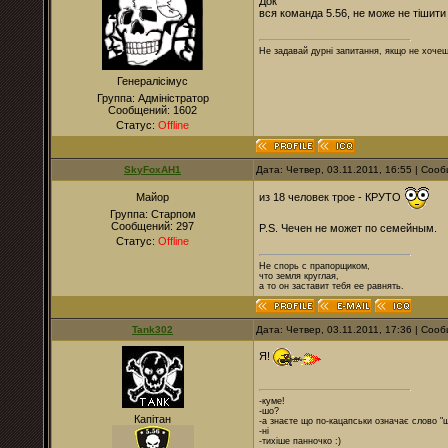
Док
вся команда 5.56, не може не тішити
Не задавай дурні запитання, якщо не хочеш
Генералісімус
Группа: Адміністратор
Сообщений:
1602
Статус:
Offline
SkyFoxAH1
Дата: Четвер, 03.11.2011, 16:55 | Со
из 18 человек трое - КРУТО
Майор
Группа: Старпом
Сообщений:
297
P.S. Чечен не может по семейным.
Статус:
Offline
Не спорь с прапорщиком,
что земля круглая,
а то он заставит тебя ее равнять.
Tank302
Дата: Четвер, 03.11.2011, 17:36 | Со
Я!
-куме!
-шо?
Капітан
-а знаєте що по-кацапськи означає слово "
-ні
-тихіше панночко :)