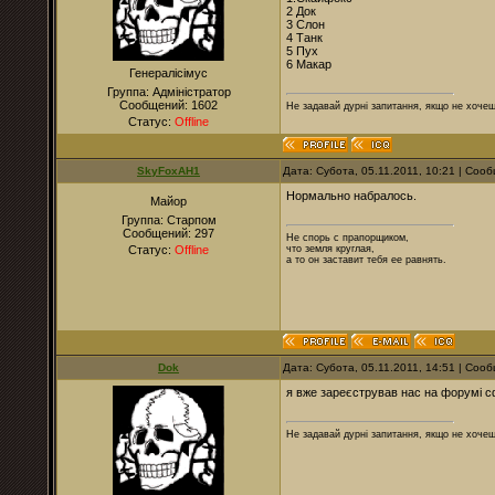
2 Док
3 Слон
4 Танк
5 Пух
6 Макар
Генералісімус
Группа: Адміністратор
Сообщений:
1602
Не задавай дурні запитання, якщо не хочеш
Статус:
Offline
SkyFoxAH1
Дата: Субота, 05.11.2011, 10:21 | Со
Нормально набралось.
Майор
Группа: Старпом
Сообщений:
297
Не спорь с прапорщиком,
Статус:
Offline
что земля круглая,
а то он заставит тебя ее равнять.
Dok
Дата: Субота, 05.11.2011, 14:51 | Со
я вже зареєстрував нас на форумі с
Не задавай дурні запитання, якщо не хочеш