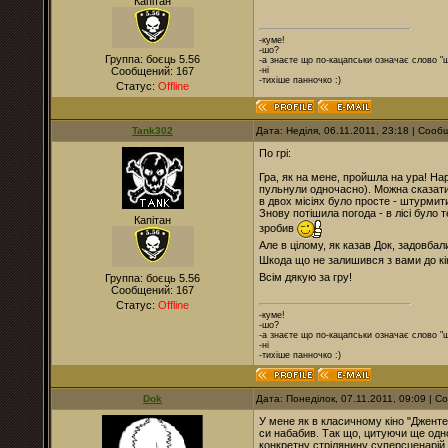
Капітан
-куме!
-шо?
Группа: боєць 5.56
-а знаєте що по-кацапськи означає слово "
Сообщений:
167
-ні
-тихіше панночко :)
Статус:
Offline
Tank302
Дата: Неділя, 06.11.2011, 23:18 | Соо
По грі:
Гра, як на мене, пройшла на ура! На
пульнули одночасно). Можна сказати
в двох місіях було просте - штурмит
Знову потішила погода - в лісі було 
Капітан
зробив
Але в цілому, як казав Док, задовбали
Шкода що не залишився з вами до кін
Всім дякую за гру!
Группа: боєць 5.56
Сообщений:
167
Статус:
Offline
-куме!
-шо?
-а знаєте що по-кацапськи означає слово "
-ні
-тихіше панночко :)
Dok
Дата: Понеділок, 07.11.2011, 09:09 | 
У мене як в класичному кіно "Дженте
си набабив. Так що, цитуючи ще одног
конкретну стрілянину суперсценарій, 