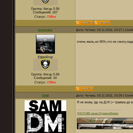
Группа: боєць 5.56
Сообщений:
167
Статус:
Offline
bastardox
Дата: Четвер, 03.11.2011, 23:27 | Со
очень жаль,но 95%,что не смогу,над
Ефрейтор
Группа: боєць 5.56
Сообщений:
34
Статус:
Offline
SAM
Дата: Четвер, 03.11.2011, 23:28 | Со
Я не можу, іду на Д.Н! (+ травма до в
YOUTUBE канал DynamixMotion