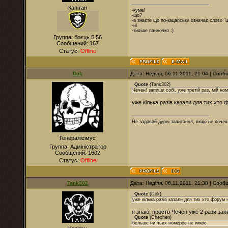
Капітан
-куме!
-шо?
-а знаєте що по-кацапськи означає слово "
-ні
-тихіше панночко :)
Группа: боєць 5.56
Сообщений:
167
Статус:
Offline
Dok
Дата: Неділя, 06.11.2011, 21:04 | Соо
Quote
(
Tank302
)
Чечен! запиши собі, уже третій раз
уже кілька разів казали для тих хто
Не задавай дурні запитання, якщо не хочеш
Генералісімус
Группа: Адміністратор
Сообщений:
1602
Статус:
Offline
Tank302
Дата: Неділя, 06.11.2011, 21:38 | Соо
Quote
(
Dok
)
уже кілька разів казали для тих хто форум
я знаю, просто Чечен уже 2 рази зап
Quote
(
Chechen
)
больше ни чьих номеров не имею