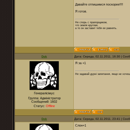
Давайте отпишимся поскорее!!!!
Я готов.
Не спорь с прапорщиком,
что земля круглая,
а то он заставит тебя ее равнять.
Dok
Дата: Середа, 02.11.2011, 16:30 | Со
Я за +1
Не задавай дурні запитання, якщо не хочеш
Генералісімус
Группа: Адміністратор
Сообщений:
1602
Статус:
Offline
Dok
Дата: Середа, 02.11.2011, 23:41 | Со
Слон+1