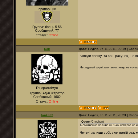
прапорщик
Группа: боєць 5.56
Сообщений:
77
Статус:
Offline
Dok
Дата: Неділя, 06.11.2011, 00:19 | Соо
завжди прошу, за ваш рахунок, ше пи
Не задавай дурні запитання, якщо не хочеш
Генералісімус
Группа: Адміністратор
Сообщений:
1602
Статус:
Offline
Tank302
Дата: Неділя, 06.11.2011, 20:23 | Соо
Quote
(
Chechen
)
К сожалению больше ни чьих номеров не 
Чечен! запиши собі, уже третій раз, 