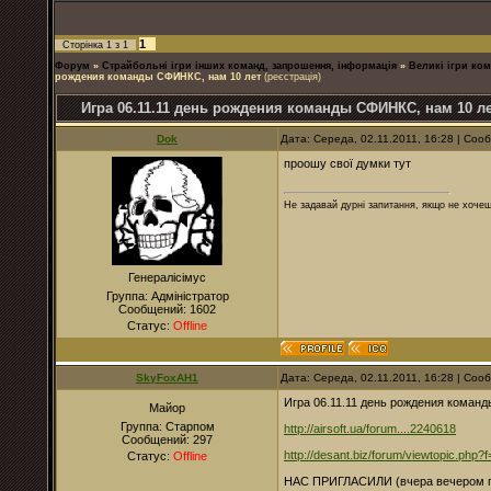
1
Сторінка
1
з
1
Форум
»
Страйбольні ігри інших команд, запрошення, інформація
»
Великі ігри ком
рождения команды СФИНКС, нам 10 лет
(реєстрація)
Игра 06.11.11 день рождения команды СФИНКС, нам 10 л
Dok
Дата: Середа, 02.11.2011, 16:28 | Со
проошу свої думки тут
Не задавай дурні запитання, якщо не хочеш
Генералісімус
Группа: Адміністратор
Сообщений:
1602
Статус:
Offline
SkyFoxAH1
Дата: Середа, 02.11.2011, 16:28 | Со
Игра 06.11.11 день рождения коман
Майор
Группа: Старпом
http://airsoft.ua/forum....2240618
Сообщений:
297
http://desant.biz/forum/viewtopic.php
Статус:
Offline
НАС ПРИГЛАСИЛИ (вчера вечером го