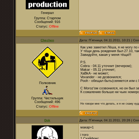
Генерал
Группа: Старпом
Сообщений:
916
Статус:
Offline
Chechen
Дата: П`ятниця, 04.11.2011, 10:21 | С
Как уже заметил Лёша, я не могу по
У тёщи день рождения был 27.10, так
Завидуйте, какая у меня тёща!!!
P.S.
Cobra - 04.11 уточнит (вечером);
Makar - 05.11 уточнит;
XaBkA - не может;
Vovander - не дозвонился;
Pooh - обещал быть(свяжется или с 
Полковник
С Moroz'ом созвонился, но он был за
К сожалению больше ни чьих номеро
Группа: Чистильщик
Сообщений:
496
Не говори мне что делать, и я не скажу куд
Статус:
Offline
Dok
Дата: П`ятниця, 04.11.2011, 20:26 | С
макар+1
-----------------------------------------------
і того
1.Скайфокс