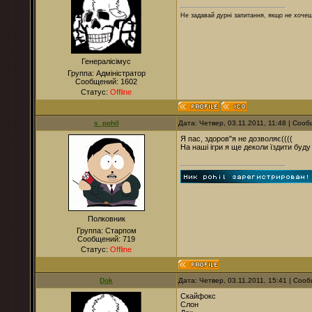
Не задавай дурні запитання, якщо не хочеш
Генералісімус
Группа: Адміністратор
Сообщений:
1602
Статус:
Offline
s_pohil
Дата: Четвер, 03.11.2011, 11:48 | Соо
Я пас, здоров"я не дозволяє((((
На наші ігри я ще деколи їздити буду 
Полковник
Группа: Старпом
Сообщений:
719
Статус:
Offline
Dok
Дата: Четвер, 03.11.2011, 15:41 | Со
Скайфокс
Слон