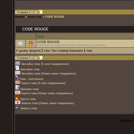
1
Сторінка
1
з
1
Форум
»
архів ігор
»
CODE ROUGE
CODE ROUGE
Тема
CODE ROUGE
Червоний код (від реалізаторів Hazardous Quarantine)
У цьому форумі
1
тем. На сторінці показано
1
тем.
1
Сторінка
1
з
1
Звичайна тема (Є нові повідомлення)
Звичайна тема
Звичайна тема (Немає нових повідомлень)
Тема - опитування
Гаряча тема (Є нові повідомлення)
Важлива тема
Гаряча тема (Немає нових повідомлень)
Гаряча тема
Закрита тема (Немає нових повідомлень)
Закрита тема
Designed