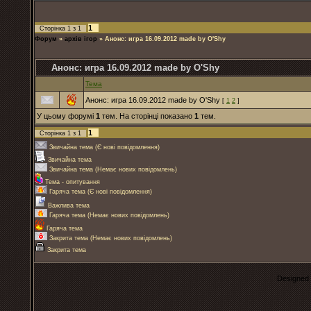
1
Сторінка
1
з
1
Форум
»
архів ігор
»
Анонс: игра 16.09.2012 made by O'Shy
Анонс: игра 16.09.2012 made by O'Shy
Тема
Анонс: игра 16.09.2012 made by O'Shy
[
1
2
]
У цьому форумі
1
тем. На сторінці показано
1
тем.
1
Сторінка
1
з
1
Звичайна тема (Є нові повідомлення)
Звичайна тема
Звичайна тема (Немає нових повідомлень)
Тема - опитування
Гаряча тема (Є нові повідомлення)
Важлива тема
Гаряча тема (Немає нових повідомлень)
Гаряча тема
Закрита тема (Немає нових повідомлень)
Закрита тема
Designed