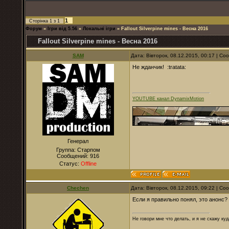
1
Сторінка
1
з
1
Форум
»
Ігри від 5.56
»
Локальні ігри
»
Fallout Silverpine mines - Весна 2016
Fallout Silverpine mines - Весна 2016
SAM
Дата: Вівторок, 08.12.2015, 00:17 | С
Не жданчик! :tratata:
YOUTUBE канал DynamixMotion
Генерал
Группа: Старпом
Сообщений:
916
Статус:
Offline
Chechen
Дата: Вівторок, 08.12.2015, 09:22 | С
Если я правильно понял, это анонс?
Не говори мне что делать, и я не скажу куд