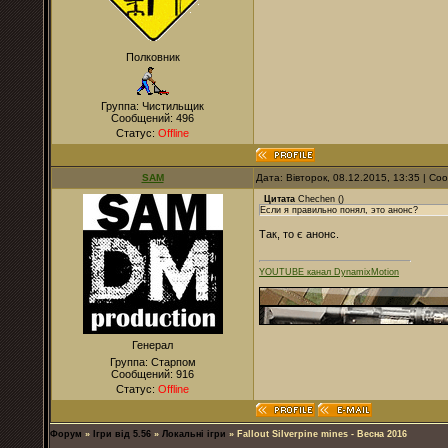
Полковник
Группа: Чистильщик
Сообщений:
496
Статус:
Offline
SAM
Дата: Вівторок, 08.12.2015, 13:35 | С
Цитата
Chechen
(
)
Если я правильно понял, это анонс?
Так, то є анонс.
YOUTUBE канал DynamixMotion
Генерал
Группа: Старпом
Сообщений:
916
Статус:
Offline
Форум
»
Ігри від 5.56
»
Локальні ігри
»
Fallout Silverpine mines - Весна 2016