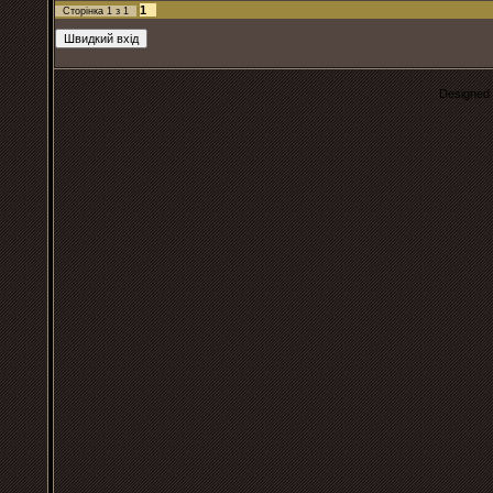
1
Сторінка
1
з
1
Designed