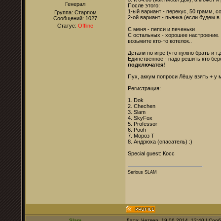
Генерал
После этого:
1-ый вариант - перекус, 50 грамм, со
Группа: Старпом
2-ой вариант - пьянка (если будем в 
Сообщений:
1027
Статус:
Offline
С меня - пепси и печеньки
С остальных - хорошее настроение. 
возьмите кто-то котелок..
Детали по игре (что нужно брать и т
Единственное - надо решить кто берё
подключатся!
Пух, аккум попроси Лёшу взять + у м
Регистрация:
1. Dok
2. Chechen
3. Slam
4. SkyFox
5. Professor
6. Pooh
7. Мороз Т
8. Андрюха (спасатель) :)
Special guest: Косс
Serious SLAM
Slam
Дата: Четвер, 19.06.2014, 12:40 | Со