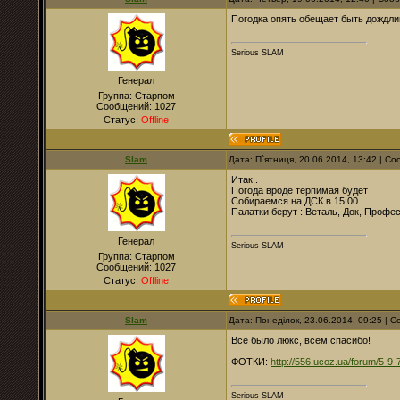
Погодка опять обещает быть дождлив
Serious SLAM
Генерал
Группа: Старпом
Сообщений:
1027
Статус:
Offline
Slam
Дата: П`ятниця, 20.06.2014, 13:42 | 
Итак..
Погода вроде терпимая будет
Собираемся на ДСК в 15:00
Палатки берут : Веталь, Док, Профе
Генерал
Serious SLAM
Группа: Старпом
Сообщений:
1027
Статус:
Offline
Slam
Дата: Понеділок, 23.06.2014, 09:25 |
Всё было люкс, всем спасибо!
ФОТКИ:
http://556.ucoz.ua/forum/5-
Serious SLAM