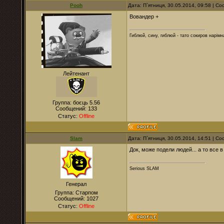
Pooh
Дата: П`ятниця, 30.05.2014, 09:58 | 
Вовандер +
Гиблюй, сину, гиблюй - тато сокиров нарімна
Лейтенант
Группа: боєць 5.56
Сообщений:
133
Статус:
Offline
Slam
Дата: П`ятниця, 30.05.2014, 14:51 | 
Док, може подели людей... а то все в
Serious SLAM
Генерал
Группа: Старпом
Сообщений:
1027
Статус:
Offline