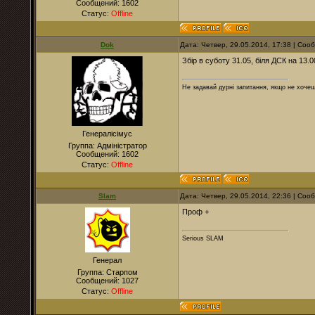
Сообщений:
1602
Статус:
Offline
Dok
Дата: Четвер, 29.05.2014, 17:38 | Со
Збір в суботу 31.05, біля ДСК на 13.0
Не задавай дурні запитання, якщо не хочеш
Генералісімус
Группа: Адміністратор
Сообщений:
1602
Статус:
Offline
Slam
Дата: Четвер, 29.05.2014, 22:36 | Со
Проф +
Serious SLAM
Генерал
Группа: Старпом
Сообщений:
1027
Статус:
Offline