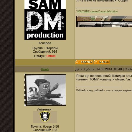
Я - в мене не получайться! Сорри!
YOUTUBE канал DynamixMotion
Генерал
Группа: Старпом
Сообщений:
916
Статус:
Offline
Pooh
Дата: Субота, 14.06.2014, 00:48 | Со
Поки-що не впевнений. Швидше всьо
(мліннн, ТОМУ новачку я обіцяю "як т
Гиблюй, сину, гиблюй - тато сокиров нарімна
Лейтенант
Группа: боєць 5.56
Сообщений:
133