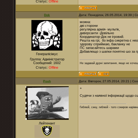
Статус:
Offline
Dok
Дата: Понеділок, 26.05.2014, 19:39 |
можна:
дві сторони
регулярна армія- мультік,
диверсанти -Довільно
Координатор-Док не ігровий.
Решта на грі, бо інфа сикретна є нюан
здорову сприймаю, бакланку не
ПС запасайтесь шарами
Добавлющо з шапки понятно шо за г
Генералісімус
Группа: Адміністратор
Сообщений:
1602
Не задавай дурні запитання, якщо не хочеш
Статус:
Offline
Pooh
Дата: Вівторок, 27.05.2014, 20:21 | С
+
Судячи з наявної інформації щодо сц
Гиблюй, сину, гиблюй - тато сокиров нарімна
Лейтенант