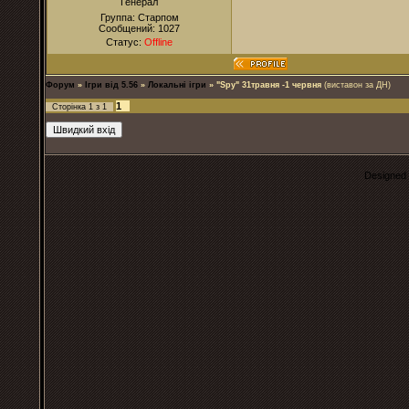
Генерал
Группа: Старпом
Сообщений:
1027
Статус:
Offline
Форум
»
Ігри від 5.56
»
Локальні ігри
»
"Spy" 31травня -1 червня
(виставон за ДН)
1
Сторінка
1
з
1
Designed