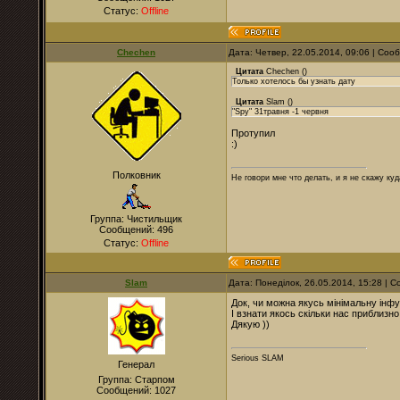
Статус:
Offline
Chechen
Дата: Четвер, 22.05.2014, 09:06 | Со
Цитата
Chechen
(
)
Только хотелось бы узнать дату
Цитата
Slam
(
)
"Spy" 31травня -1 червня
Протупил
:)
Полковник
Не говори мне что делать, и я не скажу куд
Группа: Чистильщик
Сообщений:
496
Статус:
Offline
Slam
Дата: Понеділок, 26.05.2014, 15:28 |
Док, чи можна якусь мінімальну інфу 
І взнати якось скільки нас приблизно 
Дякую ))
Serious SLAM
Генерал
Группа: Старпом
Сообщений:
1027