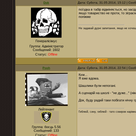
Dok
Дата: Субота, 31.05.2014, 15:12 | Со
поїздка в табір відміняється, но зас
якщо товариство не проти, то зіграє
попіжже
Не задавай дурні запитання, якщо не хочеш
Генералісімус
Группа: Адміністратор
Сообщений:
1602
Статус:
Offline
Pooh
Дата: Субота, 31.05.2014, 22:54 | Со
Кхм...
Я вже вдома.
Шашлики були непогані.
А сценарій на школі - "не дуже..." (ні
Док, буду радий таки побігати нічну
Лейтенант
Гиблюй, сину, гиблюй - тато сокиров нарімна
Группа: боєць 5.56
Сообщений:
133
Статус:
Offline