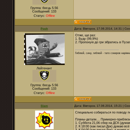
Группа: боєць 5.56
Сообщений:
133
Статус:
Offline
Pooh
Дата: Вівторок, 17.06.2014, 14:31 | С
Отже, ще раз:
1. Буду (99,9%)
2. Пропоную до гри зібратись в Пузат
Гиблюй, сину, гиблюй - тато сокиров нарімна
Лейтенант
Группа: боєць 5.56
Сообщений:
133
Статус:
Offline
Slam
Дата: Вівторок, 17.06.2014, 15:21 | С
Специально собираться по поводу по
Планы-детали.... Примерно-приблиз
1. Суббота 21,06 сбор на ДСК (думаю 
2. К 18:00 (как писал Док) думаю вс
3. К 04:00 (как писал Док), а может 