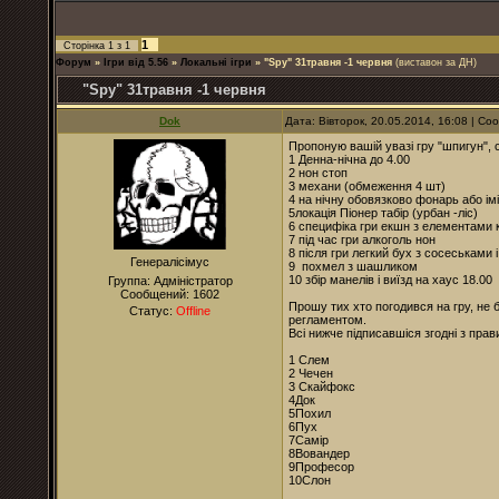
1
Сторінка
1
з
1
Форум
»
Ігри від 5.56
»
Локальні ігри
»
"Spy" 31травня -1 червня
(виставон за ДН)
"Spy" 31травня -1 червня
Dok
Дата: Вівторок, 20.05.2014, 16:08 | С
Пропоную вашій увазі гру "шпигун", с
1 Денна-нічна до 4.00
2 нон стоп
3 механи (обмеження 4 шт)
4 на нічну обовязково фонарь або ім
5локація Піонер табір (урбан -ліс)
6 специфіка гри екшн з елементами 
7 під час гри алкоголь нон
8 після гри легкий бух з сосеськами і
Генералісімус
9 похмел з шашликом
10 збір манелів і виїзд на хаус 18.00
Группа: Адміністратор
Сообщений:
1602
Прошу тих хто погодився на гру, не
Статус:
Offline
регламентом.
Всі нижче підписавшіся згодні з пра
1 Слем
2 Чечен
3 Скайфокс
4Док
5Похил
6Пух
7Самір
8Вовандер
9Професор
10Слон