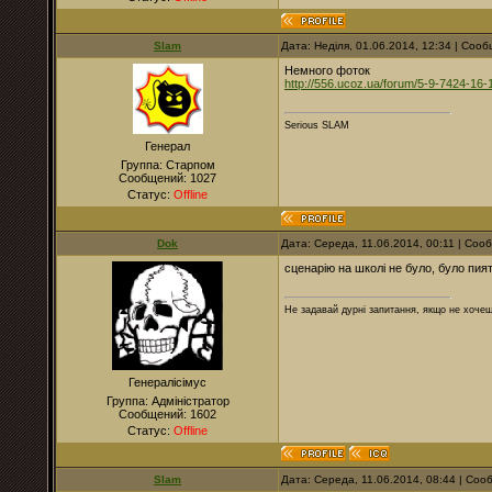
Slam
Дата: Неділя, 01.06.2014, 12:34 | Соо
Немного фоток
http://556.ucoz.ua/forum/5-9-7424-16
Serious SLAM
Генерал
Группа: Старпом
Сообщений:
1027
Статус:
Offline
Dok
Дата: Середа, 11.06.2014, 00:11 | Со
сценарію на школі не було, було пия
Не задавай дурні запитання, якщо не хочеш
Генералісімус
Группа: Адміністратор
Сообщений:
1602
Статус:
Offline
Slam
Дата: Середа, 11.06.2014, 08:44 | Со