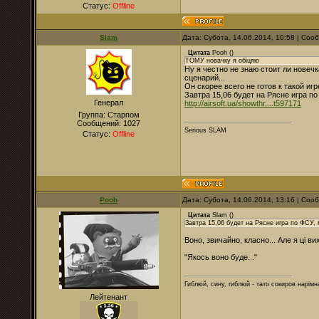
Статус:
Offline
Slam
Дата: Субота, 14.06.2014, 10:58 | Со
Цитата
Pooh
(
)
ТОМУ новачку я обіцяю
Ну я честно не знаю стоит ли новечк
сценарий...
Он скорее всего не готов к такой игр
Завтра 15,06 будет на Рясне игра по
Генерал
http://airsoft.ua/showthr....t597171
Группа: Старпом
Сообщений:
1027
Serious SLAM
Статус:
Offline
Pooh
Дата: Субота, 14.06.2014, 13:16 | Со
Цитата
Slam
(
)
Завтра 15,06 будет на Рясне игра по ФСУ,
Воно, звичайно, класно... Але я ці вихі
"Якось воно буде..."
Гиблюй, сину, гиблюй - тато сокиров нарімна
Лейтенант