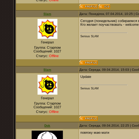
Статус:
Offline
Slam
Дата: Понеділок, 07.04.2014, 10:25 |
Сегодня (понидельник) собираемся в
Кто желает поучаствовать - welcome
Serious SLAM
Генерал
Группа: Старпом
Сообщений:
1027
Статус:
Offline
Slam
Дата: Середа, 09.04.2014, 15:03 | Со
Update
Serious SLAM
Генерал
Группа: Старпом
Сообщений:
1027
Статус:
Offline
Dok
Дата: Середа, 09.04.2014, 22:25 | Со
повязку маю мати