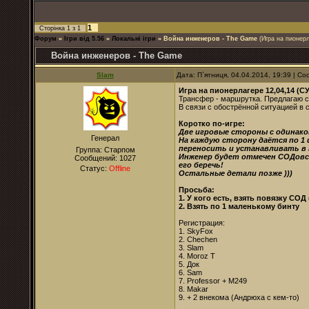
1
Сторінка
1
з
1
Форум
»
Ігри від 5.56
»
Локальні ігри
»
Война инженеров - The Game
(Игра на пионерл
Война инженеров - The Game
Slam
Дата: П`ятниця, 04.04.2014, 19:39 | 
Игра на пионерлагере 12,04,14 (
Трансфер - маршрутка. Предлагаю с
В связи с обострённой ситуацией в 
Коротко по-игре:
Две игровые стороны с одинако
Генерал
На каждую сторону даётся по 1
переносить и устанавливать в 
Группа: Старпом
Инженер будет отмечен СОДовск
Сообщений:
1027
его беречь!
Статус:
Offline
Остальные детали позже )))
Просьба:
1. У кого есть, взять повязку СОД
2. Взять по 1 маленькому бинту
Регистрация:
1. SkyFox
2. Chechen
3. Slam
4. Moroz T
5. Док
6. Sam
7. Professor + M249
8. Makar
9. + 2 внекома (Андрюха с кем-то)