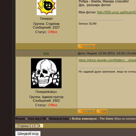
Ребра - бомба, Макару спасибо!
Док, разшарь фотки
Мои фотки:
http://556.ucoz.ua/forum
Генерал
Группа: Старпом
Serious SLAM
Сообщений:
1027
Статус:
Offline
Dok
Дата: Неділя, 13.04.2014, 13:54 | Соо
https://drive.google.com/folderv....shar
Не задавай дурні запитання, якщо не хочеш
Генералісімус
Группа: Адміністратор
Сообщений:
1602
Статус:
Offline
Форум
»
Ігри від 5.56
»
Локальні ігри
»
Война инженеров - The Game
(Игра на пионерл
1
Сторінка
1
з
1