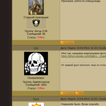
Прохання, взяти по пляшці води.
Старший прапорщик
Группа: боєць 5.56
Сообщений:
95
Статус:
Offline
Dok
Дата: Неділя, 13.04.2014, 11:10 | Соо
Нічо так, канцовка марганцовка фото
https://drive.google.com/folderv....shar
Не задавай дурні запитання, якщо не хочеш
Генералісімус
Группа: Адміністратор
Сообщений:
1602
Статус:
Offline
Slam
Дата: Неділя, 13.04.2014, 11:53 | Соо
Нормалёк было. Всем спасибо.