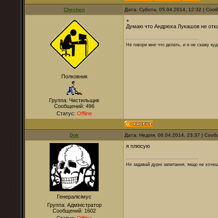
Chechen
Дата: Субота, 05.04.2014, 12:32 | Со
+
Думаю что Андрюха Лукашов не отк
Не говори мне что делать, и я не скажу куд
Полковник
Группа: Чистильщик
Сообщений:
496
Статус:
Offline
Dok
Дата: Неділя, 06.04.2014, 23:37 | Соо
я плюсую
Не задавай дурні запитання, якщо не хочеш
Генералісімус
Группа: Адміністратор
Сообщений:
1602