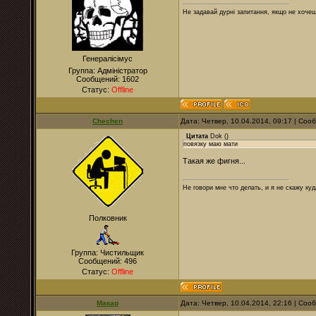
Не задавай дурні запитання, якщо не хочеш
Генералісімус
Группа: Адміністратор
Сообщений:
1602
Статус:
Offline
Chechen
Дата: Четвер, 10.04.2014, 09:17 | Со
Цитата
Dok
(
)
повязку маю мати
Такая же фигня...
Не говори мне что делать, и я не скажу куд
Полковник
Группа: Чистильщик
Сообщений:
496
Статус:
Offline
Макар
Дата: Четвер, 10.04.2014, 22:16 | Со