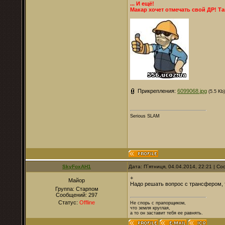
... И ещё!
Макар хочет отмечать свой ДР! Т
Прикрепления:
6099068.jpg
(5.5 Kb)
Serious SLAM
SkyFoxAH1
Дата: П`ятниця, 04.04.2014, 22:21 | 
+
Майор
Надо решать вопрос с трансфером, 
Группа: Старпом
Сообщений:
297
Статус:
Offline
Не спорь с прапорщиком,
что земля круглая,
а то он заставит тебя ее равнять.