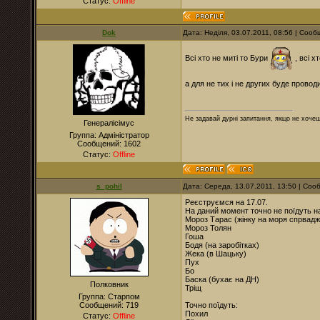
Статус:
Offline
Dok
Дата: Неділя, 03.07.2011, 08:56 | Соо
Всі хто не миті то Бури
, всі х
а для не тих і не других буде пров
Не задавай дурні запитання, якщо не хочеш
Генералісімус
Группа: Адміністратор
Сообщений:
1602
Статус:
Offline
s_pohil
Дата: Середа, 13.07.2011, 13:50 | Со
Реєструємся на 17.07.
На даний момент точно не поїдуть на
Мороз Тарас (жінку на моря спрваджує
Мороз Толян
Гоша
Бодя (на заробітках)
Жека (в Шацьку)
Пух
Бо
Баска (бухає на ДН)
Полковник
Тріщ
Группа: Старпом
Сообщений:
719
Точно поїдуть:
Похил
Статус:
Offline