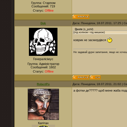
Группа: Старпом
Сообщений:
719
Статус:
Offline
Dok
Дата: Понеділок, 18.07.2011, 17:25 | 
Quote
(
s_pohil
)
(під коліном і під мишкою)
коврик не засмердівся
Не задавай дурні запитання, якщо не хочеш
Генералісімус
Группа: Адміністратор
Сообщений:
1602
Статус:
Offline
RobertPo
Дата: Понеділок, 18.07.2011, 21:02 | 
а фотки де????? щоб мене жаба под
Капітан