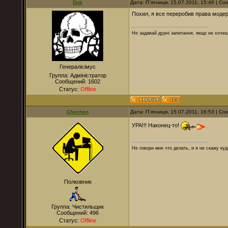
Dok
Дата: П`ятниця, 15.07.2011, 15:46 | С
Похил, я все переробив права модера
Не задавай дурні запитання, якщо не хочеш
Генералісімус
Группа: Адміністратор
Сообщений:
1602
Статус:
Offline
Chechen
Дата: П`ятниця, 15.07.2011, 16:53 | С
УРА!!! Наконец-то!
Не говори мне что делать, и я не скажу куд
Полковник
Группа: Чистильщик
Сообщений:
496
Статус:
Offline