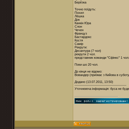
Берёзка
Точно поїдуть:
Похил
Лёшка
Док
Канкін Юра
Слон
Чечен
Француз
Бастардокс
Костя
Самір
Рекрути:
Десантура (7 чол)
рекрути 2 чол.
представник команди "Сфінкс" 1 чол
Поки шо 20 чол.
До кінця не відомо:
Вовандер (приїжає з Кийова в суботу
Додано (13.07.2011, 13:50)
---------------------------------------------
Уточнююча інформація: буса не буде