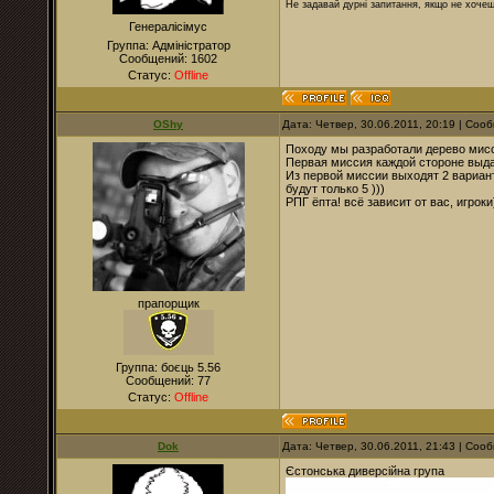
Не задавай дурні запитання, якщо не хочеш
Генералісімус
Группа: Адміністратор
Сообщений:
1602
Статус:
Offline
OShy
Дата: Четвер, 30.06.2011, 20:19 | Со
Походу мы разработали дерево мис
Первая миссия каждой стороне выда
Из первой миссии выходят 2 вариант
будут только 5 )))
РПГ ёпта! всё зависит от вас, игроки
прапорщик
Группа: боєць 5.56
Сообщений:
77
Статус:
Offline
Dok
Дата: Четвер, 30.06.2011, 21:43 | Со
Єстонська диверсійна група