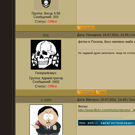
Группа: боєць 5.56
Сообщений:
203
Статус:
Offline
Dok
Дата: Понеділок, 18.07.2011, 21:05 | 
фотки в Похила, його напевно жаба 
Не задавай дурні запитання, якщо не хочеш
Генералісімус
Группа: Адміністратор
Сообщений:
1602
Статус:
Offline
s_pohil
Дата: Вівторок, 19.07.2011, 14:49 | С
Фотки:
http://www.flickr.com/photos/docteur_