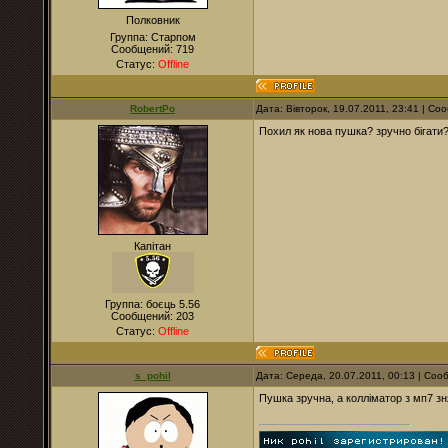
Полковник
Группа: Старпом
Сообщений:
719
Статус:
Offline
RobertPo
Дата: Вівторок, 19.07.2011, 23:41 | С
Похил як нова пушка? зручно бігати?
Капітан
Группа: боєць 5.56
Сообщений:
203
Статус:
Offline
s_pohil
Дата: Середа, 20.07.2011, 00:13 | Со
Пушка зручна, а колліматор з мп7 з