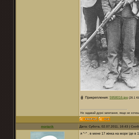
Прикрепления:
5958016.jpg
(26.1 K
Не задавай дурні запитання, якщо не хочеш
mortarik
Дата: Субота, 02.07.2011, 16:43 | Со
я "-" . в мене 17 жінка на море їде в 