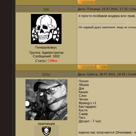
Dok
Дата: П`ятниця, 15.07.2011, 17:31 | С
я просто позбавив модера всіх прав, 
Не задавай дурні запитання, якщо не хочеш
Генералісімус
Группа: Адміністратор
Сообщений:
1602
Статус:
Offline
OShy
Дата: Субота, 16.07.2011, 19:33 | Со
Похил
Лёшка
Док
Канкін
Слон
Чечен
Француз +1
Бастардокс
Костя
Самір
Гасс
Десант - 7 чол
прапорщик
короче нас получается 19человек - 