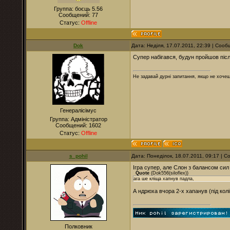
Группа: боєць 5.56
Сообщений:
77
Статус:
Offline
Dok
Дата: Неділя, 17.07.2011, 22:39 | Соо
Cупер набігався, будун пройшов післ
Не задавай дурні запитання, якщо не хочеш
Генералісімус
Группа: Адміністратор
Сообщений:
1602
Статус:
Offline
s_pohil
Дата: Понеділок, 18.07.2011, 09:17 | 
Ігра супер, але Слон з балансом сил 
Quote
(
Dok556(siloflex)
)
ага ше кліща хапнув падла,
А ндрюха вчора 2-х хапанув (під кол
Полковник