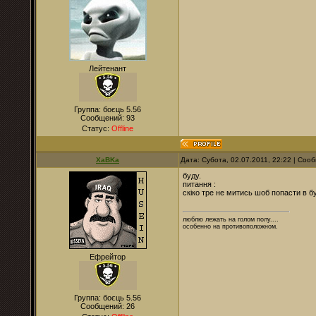
Лейтенант
Группа: боєць 5.56
Сообщений:
93
Статус:
Offline
XaBKa
Дата: Субота, 02.07.2011, 22:22 | Со
буду.
питання :
скіко тре не митись шоб попасти в б
люблю лежать на голом полу....
особенно на противоположном.
Ефрейтор
Группа: боєць 5.56
Сообщений:
26