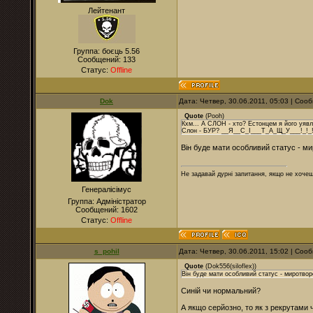
Лейтенант
Группа: боєць 5.56
Сообщений:
133
Статус:
Offline
Dok
Дата: Четвер, 30.06.2011, 05:03 | Со
Quote
(
Pooh
)
Кхм... А СЛОН - хто? Естонцем я його уя
Слон - БУР? __Я__С_І___Т_А_Щ_У___!_!_
Він буде мати особливий статус - ми
Не задавай дурні запитання, якщо не хочеш
Генералісімус
Группа: Адміністратор
Сообщений:
1602
Статус:
Offline
s_pohil
Дата: Четвер, 30.06.2011, 15:02 | Со
Quote
(
Dok556(siloflex)
)
Він буде мати особливий статус - миротворе
Синій чи нормальний?
А якщо серйозно, то як з рекрутами 