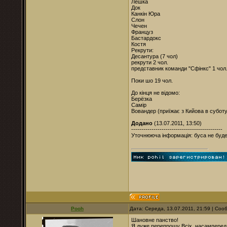
Лёшка
Док
Канкін Юра
Слон
Чечен
Француз
Бастардокс
Костя
Рекрути:
Десантура (7 чол)
рекрути 2 чол.
представник команди "Сфінкс" 1 чол
Поки шо 19 чол.
До кінця не відомо:
Берёзка
Самір
Вовандер (приїжає з Кийова в суботу
Додано
(13.07.2011, 13:50)
---------------------------------------------
Уточнююча інформація: буса не буде
Pooh
Дата: Середа, 13.07.2011, 21:59 | Со
Шановне панство!
Я дуже перепрошу Всіх, насамперед о