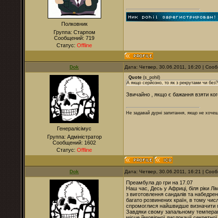
Полковник
Группа: Старпом
Сообщений:
719
Статус:
Offline
Dok
Дата: Четвер, 30.06.2011, 16:20 | Со
Quote
(
s_pohil
)
А якщо серйозно, то як з рекрутами чи без?
Звичайно , якщо є бажання взяти когос
Не задавай дурні запитання, якщо не хочеш
Генералісімус
Группа: Адміністратор
Сообщений:
1602
Статус:
Offline
Dok
Дата: Четвер, 30.06.2011, 16:21 | Со
Преамбула до гри на 17.07
Наш час, Десь у Африці, біля ріки Л
з виготовлення сандалів та набедрен
багато розвинених країн, в тому числ
спромоглися найшвидше визначити мі
Завдяки свому запальному темперамен
місце ймовірної дислокації секретної