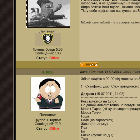
Дозвольте, я не вдаватимусь в подроб
Щиро бажаю Всім вдалої, цікавої і ве
Тішу себе надією, що наступна гра 
Гиблюй, сину, гиблюй - тато сокиров нарімна
Лейтенант
Группа: боєць 5.56
Сообщений:
133
Статус:
Offline
s_pohil
Дата: П`ятниця, 15.07.2011, 14:02 | С
Збір в неділю о 09-00 під мостом на 
Я, Скайфокс, Док і Слон виїжджаємо 
Додано
(15.07.2011, 14:02)
---------------------------------------------
Реєструємся на 17.07.
На даний момент точно не поїдуть на
Мороз Тарас (жінку на моря спрваджує
Мороз Толян
Полковник
Гоша
Группа: Старпом
Бодя (на заробітках)
Сообщений:
719
Жека (в Шацьку)
Пух
Статус:
Offline
Бо
Баска (бухає на ДН)
Тріщ