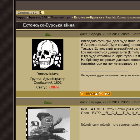
1
Сторінка
1
з
1
Форум
»
Ігри від 5.56
»
Локальні ігри
»
Естонсько-Бурська війна
(від Слона та компані
Естонсько-Бурська війна
Dok
Дата: Середа, 29.06.2011, 20:25 | Со
Викладаю суть гри, далі буде поясне
Є Африканський (бури голанці) спецп
Також є Естонський диверсійний загі
Гра називається Диверсанти (В тилу
В грі буде стрілянина, орієнтування 
На бріфінгу сторонам даються конвер
(організатори на гру не впливають)
Генералісімус
Не задавай дурні запитання, якщо не хочеш
Группа: Адміністратор
Сообщений:
1602
Статус:
Offline
Pooh
Дата: Середа, 29.06.2011, 23:20 | Со
Кхм... А СЛОН - хто? Естонцем я й
Слон - БУР? __Я__С_І___Т_А_Щ_У__
Гиблюй, сину, гиблюй - тато сокиров нарімна