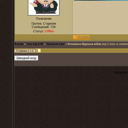
Полковник
Группа: Старпом
Сообщений:
719
Статус:
Offline
Форум
»
Ігри від 5.56
»
Локальні ігри
»
Естонсько-Бурська війна
(від Слона та компані
1
Сторінка
1
з
1
Designed