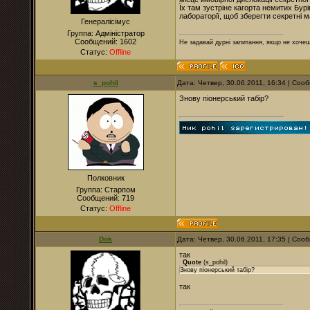
Їх там зустріне кагорта немитих Бурі
лабораторії, щоб зберегти секретні м
Генералісімус
Группа: Адміністратор
Сообщений:
1602
Не задавай дурні запитання, якщо не хочеш
Статус:
Offline
s_pohil
Дата: Четвер, 30.06.2011, 16:34 | Со
Знову піонерський табір?
Полковник
Группа: Старпом
Сообщений:
719
Статус:
Offline
Dok
Дата: Четвер, 30.06.2011, 17:35 | Со
так
Quote
(
s_pohil
)
Знову піонерський табір?
так