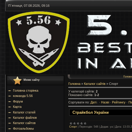
П`ятниця, 07.08.2026, 09:16
Голов
Меню сайту
Головна
»
Каталог сайтів
» Спорт
Головна сторінка
У категорії сайтів
:
2
Показано сайтів
:
1-2
команда 5.56
Форум
Сортувати по
:
Даті
·
Назві
·
Рейтингу
·
П
Карта
Страйкбол України
Каталог статей
Каталог файлов
Каталог сайтов
Спорт
|
Переходів:
548
|
Додав:
ya
|
Дата:
13.03.
Фотоальбомы