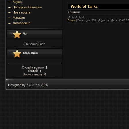
Видео
World of Tanks
Погода на Gismeteo
Танчики
Нова пошта
Магазин
Спорт
|
Переходів:
378
|
Додав:
я
|
Дата:
13.03.2
замовлення
Чат
Основной чат
Статистика
Онлайн всього:
1
Гостей:
1
Користувачів:
0
Designed by KACEP © 2026