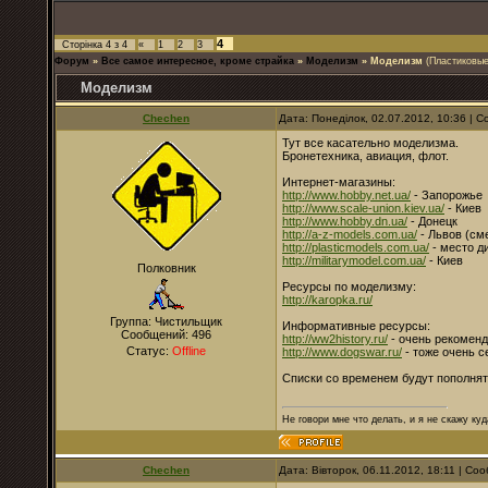
4
Сторінка
4
з
4
«
1
2
3
Форум
»
Все самое интересное, кроме страйка
»
Моделизм
»
Моделизм
(Пластиковы
Моделизм
Chechen
Дата: Понеділок, 02.07.2012, 10:36 |
Тут все касательно моделизма.
Бронетехника, авиация, флот.
Интернет-магазины:
http://www.hobby.net.ua/
- Запорожье
http://www.scale-union.kiev.ua/
- Киев
http://www.hobby.dn.ua/
- Донецк
http://a-z-models.com.ua/
- Львов (см
http://plasticmodels.com.ua/
- место д
http://militarymodel.com.ua/
- Киев
Полковник
Ресурсы по моделизму:
http://karopka.ru/
Группа: Чистильщик
Информативные ресурсы:
Сообщений:
496
http://ww2history.ru/
- очень рекоменд
Статус:
Offline
http://www.dogswar.ru/
- тоже очень се
Списки со временем будут пополня
Не говори мне что делать, и я не скажу куд
Chechen
Дата: Вівторок, 06.11.2012, 18:11 | С