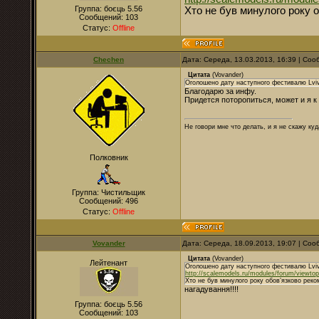
Группа: боєць 5.56
Хто не був минулого року 
Сообщений:
103
Статус:
Offline
Chechen
Дата: Середа, 13.03.2013, 16:39 | Со
Цитата
(
Vovander
)
Оголошено дату наступного фестивалю Lviv 
Благодарю за инфу.
Придется поторопиться, может и я к
Не говори мне что делать, и я не скажу куд
Полковник
Группа: Чистильщик
Сообщений:
496
Статус:
Offline
Vovander
Дата: Середа, 18.09.2013, 19:07 | Со
Цитата
(
Vovander
)
Лейтенант
Оголошено дату наступного фестивалю Lviv 
http://scalemodels.ru/modules/forum/viewto
Хто не був минулого року обов’язково реко
нагадування!!!!
Группа: боєць 5.56
Сообщений:
103