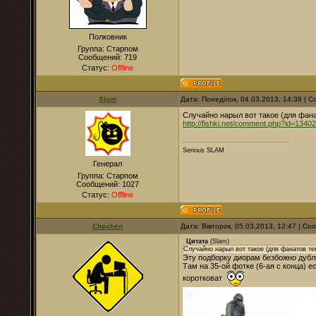
Полковник
Группа: Старпом
Сообщений:
719
Статус:
Offline
Slam
Дата: Понеділок, 04.03.2013, 14:39 |
Случайно нарыл вот такое (для фан
http://fishki.net/comment.php?id=1340
Serious SLAM
Генерал
Группа: Старпом
Сообщений:
1027
Статус:
Offline
Chechen
Дата: Вівторок, 05.03.2013, 12:47 | С
Цитата
(
Slam
)
Случайно нарыл вот такое (для фанатов те
Эту подборку диорам безбожно дубл
Там на 35-ой фотке (6-ая с конца) 
коротковат