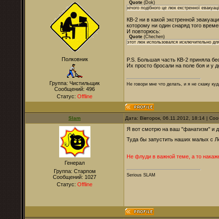
Quote
(
Dok
)
нічого подібного це люк екстренної евакуаці
КВ-2 ни в какой экстренной эвакуаци
которому ни один снаряд того време
И повторюсь:
Quote
(
Chechen
)
этот люк использовался исключительно для
Полковник
P.S. Большая часть КВ-2 приняла б
Их просто бросали на поле боя и у д
Группа: Чистильщик
Не говори мне что делать, и я не скажу куд
Сообщений:
496
Статус:
Offline
Slam
Дата: Вівторок, 06.11.2012, 18:14 | С
Я вот смотрю на ваш "фанатизм" и д
Туда бы запустить наших малых с Лё
Не флуди в важной теме, а то накаже
Генерал
Группа: Старпом
Serious SLAM
Сообщений:
1027
Статус:
Offline