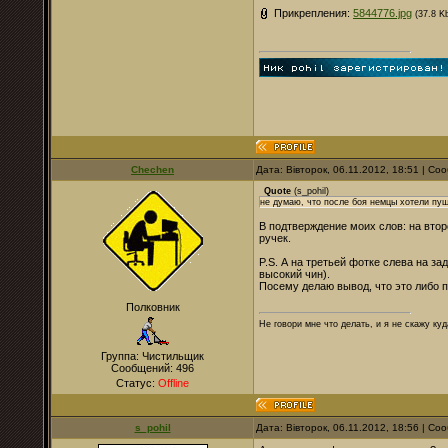
Прикрепления:
5844776.jpg
(37.8 K
Chechen
Дата: Вівторок, 06.11.2012, 18:51 | С
Quote
(
s_pohil
)
не думаю, что после боя немцы хотели пу
В подтверждение моих слов: на втор
ручек.
P.S. А на третьей фотке слева на за
высокий чин).
Посему делаю вывод, что это либо 
Полковник
Не говори мне что делать, и я не скажу куд
Группа: Чистильщик
Сообщений:
496
Статус:
Offline
s_pohil
Дата: Вівторок, 06.11.2012, 18:56 | С