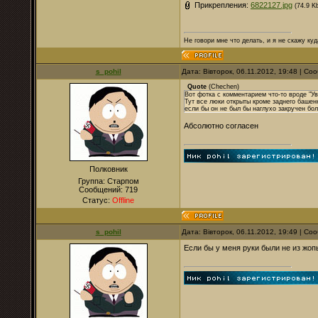
Прикрепления:
6822127.jpg
(74.9 K
Не говори мне что делать, и я не скажу куд
s_pohil
Дата: Вівторок, 06.11.2012, 19:48 | С
Quote
(
Chechen
)
Вот фотка с комментарием что-то вроде "У
Тут все люки открыты кроме заднего башенн
если бы он не был бы наглухо закручен бо
Абсолютно согласен
Полковник
Группа: Старпом
Сообщений:
719
Статус:
Offline
s_pohil
Дата: Вівторок, 06.11.2012, 19:49 | С
Если бы у меня руки были не из жоп