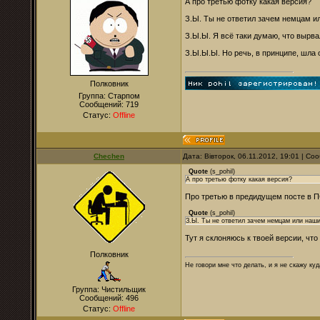
А про третью фотку какая версия?
З.Ы. Ты не ответил зачем немцам и
З.Ы.Ы. Я всё таки думаю, что вырв
З.Ы.Ы.Ы. Но речь, в принципе, шла 
Полковник
Группа: Старпом
Сообщений:
719
Статус:
Offline
Chechen
Дата: Вівторок, 06.11.2012, 19:01 | С
Quote
(
s_pohil
)
А про третью фотку какая версия?
Про третью в предидущем посте в П
Quote
(
s_pohil
)
З.Ы. Ты не ответил зачем немцам или наш
Тут я склоняюсь к твоей версии, чт
Полковник
Не говори мне что делать, и я не скажу куд
Группа: Чистильщик
Сообщений:
496
Статус:
Offline