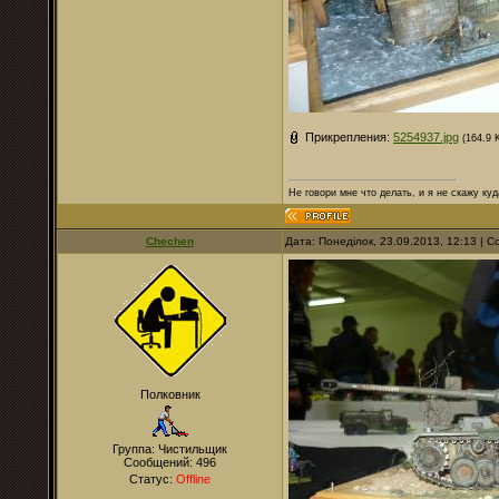
Прикрепления:
5254937.jpg
(164.9 
Не говори мне что делать, и я не скажу куд
Chechen
Дата: Понеділок, 23.09.2013, 12:13 |
Полковник
Группа: Чистильщик
Сообщений:
496
Статус:
Offline