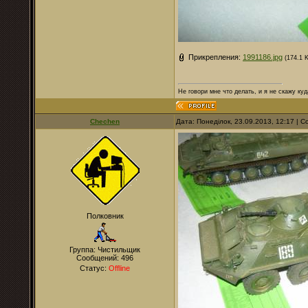
Прикрепления:
1991186.jpg
(174.1 
Не говори мне что делать, и я не скажу куд
Chechen
Дата: Понеділок, 23.09.2013, 12:17 |
Полковник
Группа: Чистильщик
Сообщений:
496
Статус:
Offline