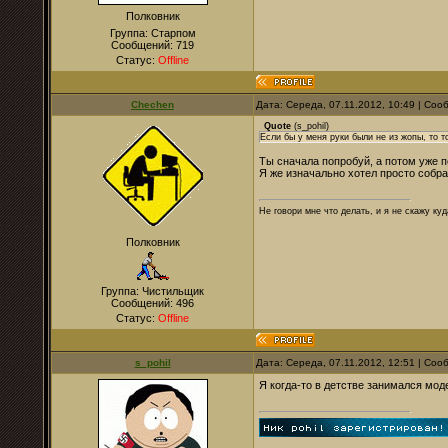
Полковник
Группа: Старпом
Сообщений:
719
Статус:
Offline
Chechen
Дата: Середа, 07.11.2012, 10:49 | Со
Quote
(
s_pohil
)
Если бы у меня руки были не из жопы, то 
Ты сначала попробуй, а потом уже п
Я же изначально хотел просто собра
Не говори мне что делать, и я не скажу куд
Полковник
Группа: Чистильщик
Сообщений:
496
Статус:
Offline
s_pohil
Дата: Середа, 07.11.2012, 12:51 | Со
Я когда-то в детстве занимался мод