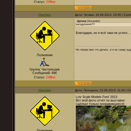
Статус:
Offline
Chechen
Дата: Четвер, 19.09.2013, 10:30 | Со
Цитата
(
Vovander
)
нагадування!!!!
Благодарю, но я всё таки не успел....
Не говори мне что делать, и я не скажу куд
Полковник
Группа: Чистильщик
Сообщений:
496
Статус:
Offline
Chechen
Дата: Понеділок, 23.09.2013, 11:43 | 
Lviv Scale Models Fest' 2013
Вот мой фото отчёт по выставке:
(щёлкал только понравившиеся)
Полковник