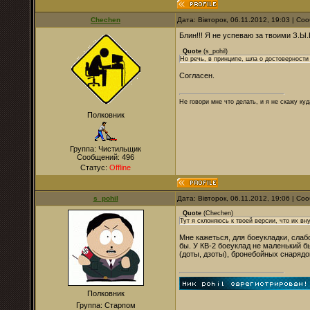
Chechen
Дата: Вівторок, 06.11.2012, 19:03 | С
Блин!!! Я не успеваю за твоими З.Ы
Quote
(
s_pohil
)
Но речь, в принципе, шла о достоверности
Согласен.
Не говори мне что делать, и я не скажу куд
Полковник
Группа: Чистильщик
Сообщений:
496
Статус:
Offline
s_pohil
Дата: Вівторок, 06.11.2012, 19:06 | С
Quote
(
Chechen
)
Тут я склоняюсь к твоей версии, что их в
Мне кажеться, для боеукладки, сла
бы. У КВ-2 боеуклад не маленький б
(доты, дзоты), бронебойных снарядо
Полковник
Группа: Старпом