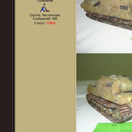
Полковник
Группа: Чистильщик
Сообщений:
496
Статус:
Offline