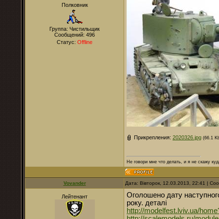
Полковник
Группа: Чистильщик
Сообщений:
496
Статус:
Offline
Прикрепления:
2020326.jpg
(66.1 K
Не говори мне что делать, и я не скажу куд
Vovander
Дата: Вівторок, 12.03.2013, 22:41 | С
Оголошено дату наступного 
Лейтенант
року. деталі
http://modelfest.lviv.ua/hom
http://scalemodels.ru/modul