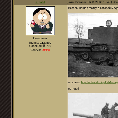
s_pohil
Дата: Вівторок, 06.11.2012, 18:42 | С
Веталь, нашёл фотку с которой мод
Полковник
Группа: Старпом
Сообщений:
719
Статус:
Offline
и ссылка
http://pohodd.ru/gal/v/Voenn
вот ещё