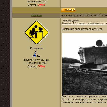
Сообщений:
719
Статус:
Offline
Chechen
Дата: Вівторок, 06.11.2012, 19:20 | С
Quote
(
s_pohil
)
Возможно 1-2 снаряда сдетонировало, есл
Возможно пара фугасов жахнула.
Полковник
Группа: Чистильщик
Сообщений:
496
Статус:
Offline
Вот фотка с комментарием что-то вр
Тут все люки открыты кроме заднего
покинуть танк через него, если бы о