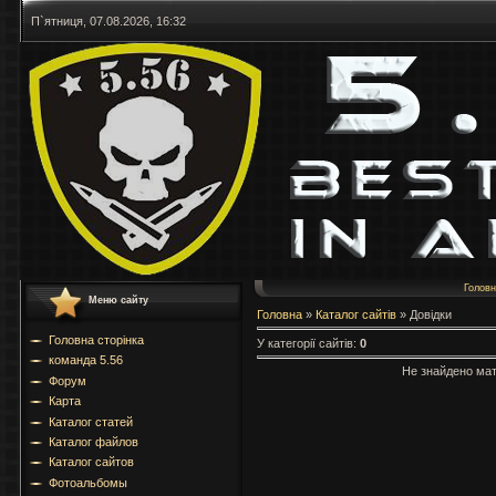
П`ятниця, 07.08.2026, 16:32
Голов
Меню сайту
Головна
»
Каталог сайтів
» Довідки
Головна сторінка
У категорії сайтів
:
0
команда 5.56
Не знайдено мат
Форум
Карта
Каталог статей
Каталог файлов
Каталог сайтов
Фотоальбомы